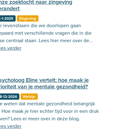
nze zoektocht naar zingeving
erandert
-1-2025
Zingeving
e levensfasen die we doorlopen gaan
epaard met verschillende vragen die in die
se centraal staan. Lees hier meer over de
oektocht naar zingeving!
ees verder
sycholoog Eline vertelt: hoe maak je
rioriteit van je mentale gezondheid?
8-12-2024
Welzijn
e weten dat mentale gezondheid belangrijk
. Hoe maak je hier echter tijd voor in een druk
even? Lees er meer over in deze blog.
ees verder