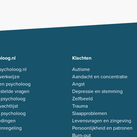
loog.nl
Klachten
sycholoog.nl
Autisme
erkwijze
Aandacht en concentratie
en psycholoog
Angst
stelde vragen
Depressie en stemming
 psycholoog
Zelfbeeld
achtlijst
Trauma
 psycholoog
Slaapproblemen
edingen
Levensvragen en zingeving
enregeling
Persoonlijkheid en patronen
Burn-out