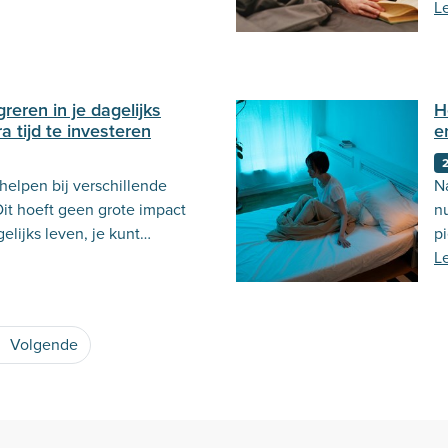
s er meer over in deze blog.
d
L
reren in je dagelijks
H
a tijd te investeren
e
2
helpen bij verschillende
N
it hoeft geen grote impact
nu
elijks leven, je kunt
pi
jk integreren in je dagelijks
L
Volgende