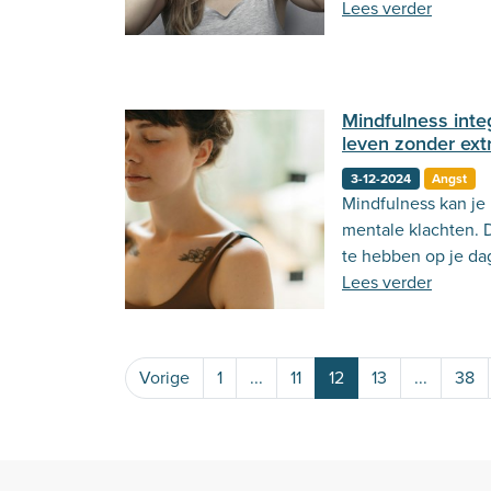
je eraan doen? Lee
Lees verder
Mindfulness integ
leven zonder extr
3-12-2024
Angst
Mindfulness kan je 
mentale klachten. D
te hebben op je dag
mindfulness makkeli
Lees verder
leven!
Vorige
1
...
11
12
13
...
38