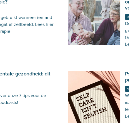
pie?
o
v
gebruikt wanneer iemand
3
D
gatief zelfbeeld. Lees hier
g
rapie!
fa
z
L
ntale gezondheid: dit
P
p
1
ver onze 7 tips voor de
W
podcasts!
is
l
L