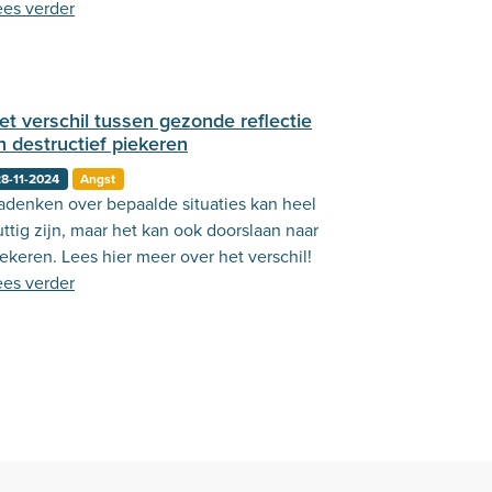
ie je hierbij zouden kunnen helpen!
ees verder
et verschil tussen gezonde reflectie
n destructief piekeren
8-11-2024
Angst
adenken over bepaalde situaties kan heel
ttig zijn, maar het kan ook doorslaan naar
ekeren. Lees hier meer over het verschil!
ees verder