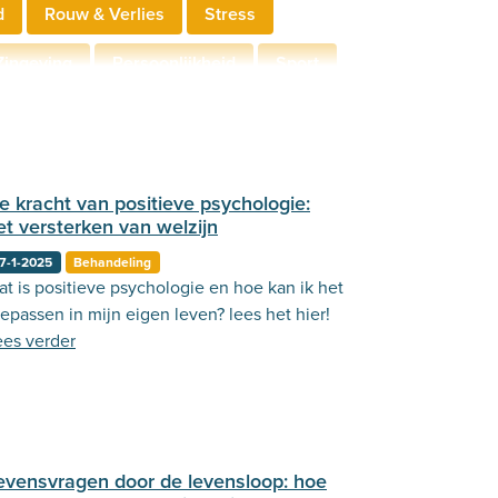
d
Rouw & Verlies
Stress
Zingeving
Persoonlijkheid
Sport
derschap
Communicatie
e kracht van positieve psychologie:
et versterken van welzijn
7-1-2025
Behandeling
at is positieve psychologie en hoe kan ik het
epassen in mijn eigen leven? lees het hier!
ees verder
evensvragen door de levensloop: hoe