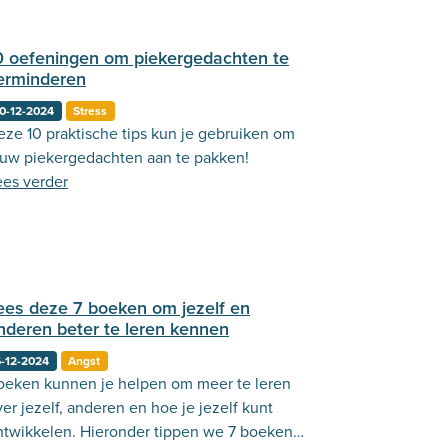
0 oefeningen om piekergedachten te
erminderen
0-12-2024
Stress
eze 10 praktische tips kun je gebruiken om
ouw piekergedachten aan te pakken!
ees verder
ees deze 7 boeken om jezelf en
nderen beter te leren kennen
-12-2024
Angst
oeken kunnen je helpen om meer te leren
er jezelf, anderen en hoe je jezelf kunt
ntwikkelen. Hieronder tippen we 7 boeken