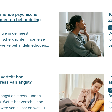
omende psychische
1
omen en behandeling
v
1
n we in de meest
D
sche klachten, hoe je ze
j
n welke behandelmethoden
L
ans te vinden.
vertelt: hoe
L
tress van angst?
a
6
angst en stress kunnen
B
n. Wat is het verschil, hoe
ov
 twee van elkaar en wat kun
o