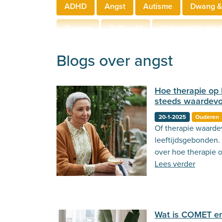
ADHD
Angst
Autisme
Dwang &
Trauma
Zelfbeeld
Lichamelijke klac
Hechting
Welzijn
Behandeling
Blogs over angst
Hoe therapie op l
steeds waardevol
20-1-2025
Ouderen
Of therapie waardevo
leeftijdsgebonden.
over hoe therapie o
kan bijdragen aan j
Lees verder
Wat is COMET en