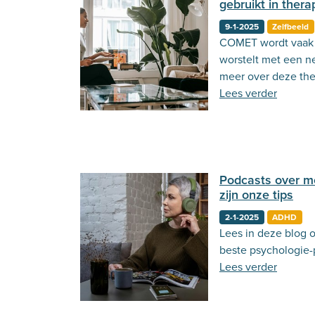
gebruikt in thera
9-1-2025
Zelfbeeld
COMET wordt vaak 
worstelt met een ne
meer over deze the
Lees verder
Podcasts over me
zijn onze tips
2-1-2025
ADHD
Lees in deze blog o
beste psychologie-
Lees verder