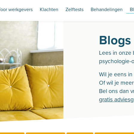
oor werkgevers
Klachten
Zelftests
Behandelingen
B
Blogs
Lees in onze 
psychologie-
Wil je eens i
Of wil je mee
Bel ons dan vr
gratis advies