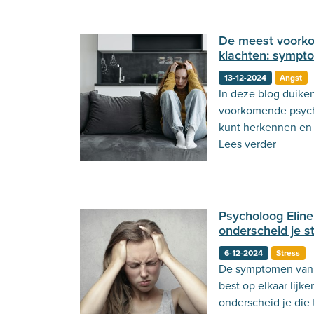
De meest voork
klachten: sympt
13-12-2024
Angst
In deze blog duike
voorkomende psychi
kunt herkennen e
helpen om weer bal
Lees verder
Psycholoog Eline 
onderscheid je s
6-12-2024
Stress
De symptomen van 
best op elkaar lijke
onderscheid je die