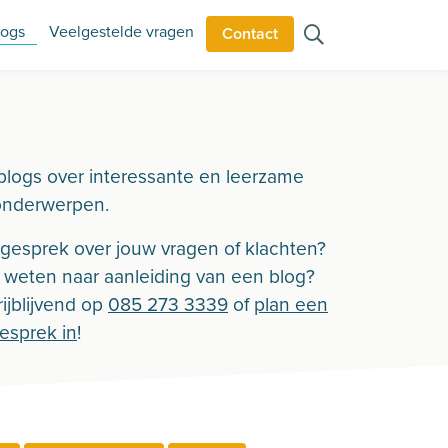
logs
Veelgestelde vragen
Contact
blogs over interessante en leerzame
onderwerpen.
n gesprek over jouw vragen of klachten?
r weten naar aanleiding van een blog?
ijblijvend op
085 273 3339
of
plan een
gesprek in
!