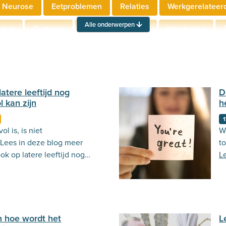
 Neurose
Eetproblemen
Relaties
Werkgerelateer
Alle onderwerpen
hten
Ouderen
Neuropsychologie
Verslaving
Actueel
Stemming
Psycholoog.nl
Emoties
Ou
atere leeftijd nog
D
 kan zijn
h
1
l is, is niet
W
 Lees in deze blog meer
to
ok op latere leeftijd nog
L
e leven.
 hoe wordt het
L