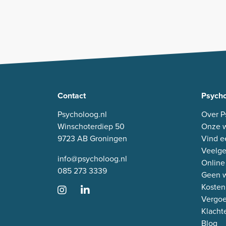
Contact
Psycho
Psycholoog.nl
Over P
Winschoterdiep 50
Onze w
9723 AB Groningen
Vind e
Veelge
info@psycholoog.nl
Online
085 273 3339
Geen w
Kosten
Vergo
Klacht
Blog