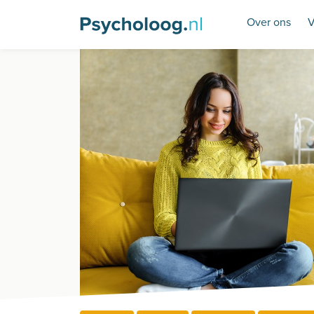
Over ons
V