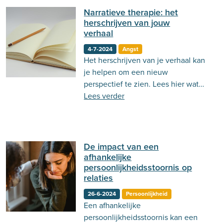
Narratieve therapie: het
herschrijven van jouw
verhaal
4-7-2024
Angst
Het herschrijven van je verhaal kan
je helpen om een nieuw
perspectief te zien. Lees hier wat
narratieve therapie kan doen.
Lees verder
De impact van een
afhankelijke
persoonlijkheidsstoornis op
relaties
26-6-2024
Persoonlijkheid
Een afhankelijke
persoonlijkheidsstoornis kan een