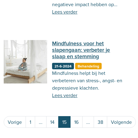
negatieve impact hebben op
relaties, lees er in deze blog meer
Lees verder
over!
Mindfulness voor het
slapengaan: verbeter je
slaap en stemming
21-6-2024
Behandeling
Mindfulness helpt bij het
verbeteren van stress-, angst- en
depressieve klachten.
Lees verder
Vorige
1
...
14
15
16
...
38
Volgende