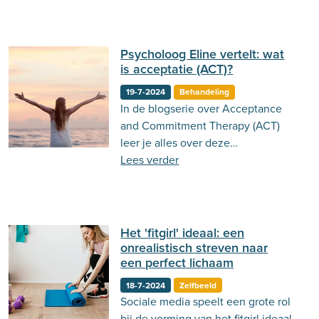
Psycholoog Eline vertelt: wat
is acceptatie (ACT)?
19-7-2024
Behandeling
In de blogserie over Acceptance
and Commitment Therapy (ACT)
leer je alles over deze
therapievorm. Lees in deze derde
Lees verder
blog alles over acceptatie.
Het 'fitgirl' ideaal: een
onrealistisch streven naar
een perfect lichaam
18-7-2024
Zelfbeeld
Sociale media speelt een grote rol
bij de vorming van het fitgirl ideaal.