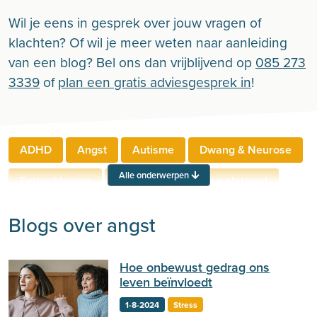
Wil je eens in gesprek over jouw vragen of
klachten? Of wil je meer weten naar aanleiding
van een blog? Bel ons dan vrijblijvend op
085 273
3339
of
plan een gratis adviesgesprek in
!
ADHD
Angst
Autisme
Dwang & Neurose
Alle onderwerpen
Eetproblemen
Relaties
Werkgerelateerd
Rouw & Verlies
Stress
Trauma
Zelfbeeld
Blogs over angst
Lichamelijke klachten
Ouderen
Hoe onbewust gedrag ons
Neuropsychologie
Verslaving
Zingeving
leven beïnvloedt
Persoonlijkheid
Sport
Hechting
Welzijn
1-8-2024
Stress