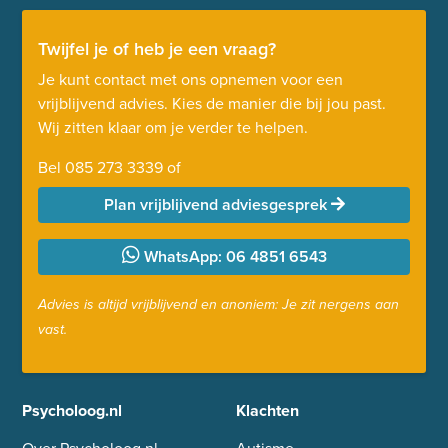
Twijfel je of heb je een vraag?
Je kunt contact met ons opnemen voor een
vrijblijvend advies. Kies de manier die bij jou past.
Wij zitten klaar om je verder te helpen.
Bel
085 273 3339
of
Plan vrijblijvend adviesgesprek
WhatsApp: 06 4851 6543
Advies is altijd vrijblijvend en anoniem: Je zit nergens aan
vast.
Psycholoog.nl
Klachten
Over Psycholoog.nl
Autisme