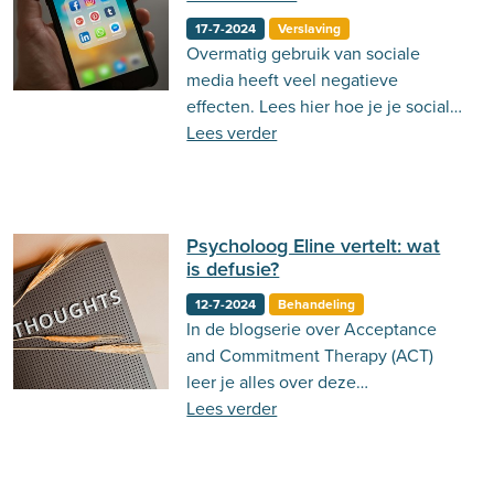
17-7-2024
Verslaving
Overmatig gebruik van sociale
media heeft veel negatieve
effecten. Lees hier hoe je je sociale
media gebruik kan verminderen!
Lees verder
Psycholoog Eline vertelt: wat
is defusie?
12-7-2024
Behandeling
In de blogserie over Acceptance
and Commitment Therapy (ACT)
leer je alles over deze
therapievorm. Lees in deze tweede
Lees verder
blog alles over defusie.