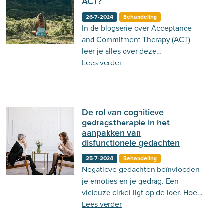
ACT?
26-7-2024
Behandeling
In de blogserie over Acceptance
and Commitment Therapy (ACT)
leer je alles over deze
therapievorm. Lees in deze vierde
Lees verder
blog alles over het hier en nu.
De rol van cognitieve
gedragstherapie in het
aanpakken van
disfunctionele gedachten
25-7-2024
Behandeling
Negatieve gedachten beïnvloeden
je emoties en je gedrag. Een
vicieuze cirkel ligt op de loer. Hoe
kun je hiermee omgaan?
Lees verder