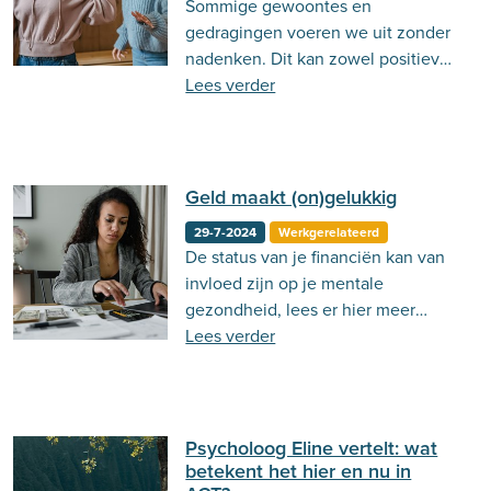
Sommige gewoontes en
Behandeling
Actueel
Stemming
gedragingen voeren we uit zonder
nadenken. Dit kan zowel positieve
Psycholoog.nl
Emoties
Ouderschap
als negatieve effecten hebben.
Lees verder
Communicatie
Geld maakt (on)gelukkig
29-7-2024
Werkgerelateerd
De status van je financiën kan van
invloed zijn op je mentale
gezondheid, lees er hier meer
over!
Lees verder
Psycholoog Eline vertelt: wat
betekent het hier en nu in