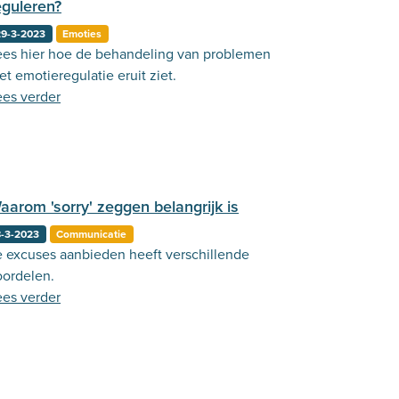
eguleren?
29-3-2023
Emoties
ees hier hoe de behandeling van problemen
t emotieregulatie eruit ziet.
ees verder
aarom 'sorry' zeggen belangrijk is
8-3-2023
Communicatie
e excuses aanbieden heeft verschillende
oordelen.
ees verder