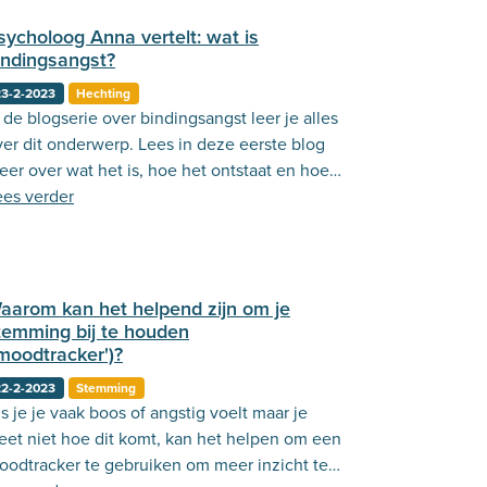
sycholoog Anna vertelt: wat is
indingsangst?
23-2-2023
Hechting
 de blogserie over bindingsangst leer je alles
ver dit onderwerp. Lees in deze eerste blog
eer over wat het is, hoe het ontstaat en hoe
t zich kan uiten.
ees verder
aarom kan het helpend zijn om je
temming bij te houden
'moodtracker')?
22-2-2023
Stemming
s je je vaak boos of angstig voelt maar je
eet niet hoe dit komt, kan het helpen om een
oodtracker te gebruiken om meer inzicht te