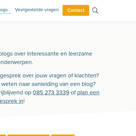
logs
Veelgestelde vragen
Contact
blogs over interessante en leerzame
onderwerpen.
n gesprek over jouw vragen of klachten?
r weten naar aanleiding van een blog?
ijblijvend op
085 273 3339
of
plan een
gesprek in
!