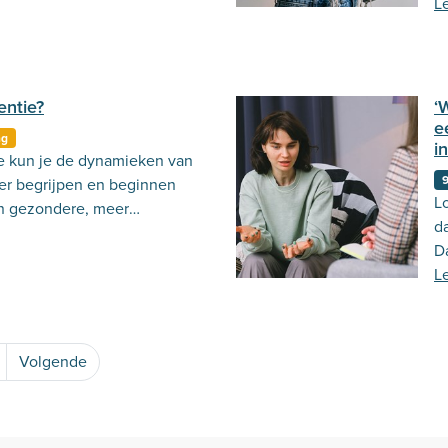
kr
L
tr
entie?
‘
e
ng
i
e kun je de dynamieken van
er begrijpen en beginnen
Lo
an gezondere, meer
da
es in je leven.
D
e
L
p
Volgende