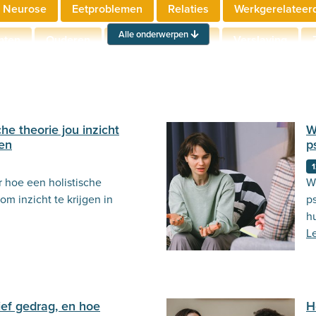
 Neurose
Eetproblemen
Relaties
Werkgerelateer
Alle onderwerpen
hten
Ouderen
Neuropsychologie
Verslaving
Actueel
Stemming
Psycholoog.nl
Emoties
Ou
he theorie jou inzicht
W
ten
p
1
r hoe een holistische
We
om inzicht te krijgen in
p
h
L
ief gedrag, en hoe
H