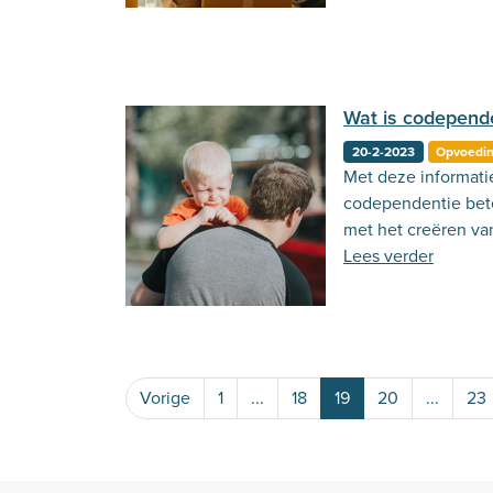
Wat is codepend
20-2-2023
Opvoedi
Met deze informati
codependentie bet
met het creëren v
evenwichtige relati
Lees verder
Vorige
1
...
18
19
20
...
23