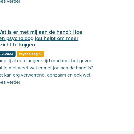
ijgen in de situaties die jouw emoties
ees verder
iggeren. Lees er meer over in deze blog!
Wat is er met mij aan de hand’: Hoe
en psycholoog jou helpt om meer
nzicht te krijgen
9-2-2023
Psycholoog.nl
op jij al een langere tijd rond met het gevoel
t je niet weet wat er met jou aan de hand is?
at kan erg verwarrend, eenzaam en ook wel
ng zijn. Lees in deze blog hoe een
ees verder
sycholoog jou hierbij kan helpen.