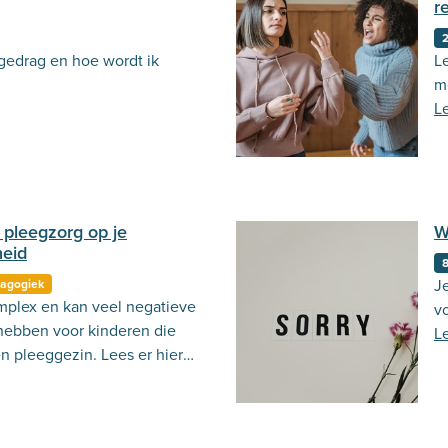
r
 gedrag en hoe wordt ik
L
me
L
pleegzorg op je
W
eid
J
agogiek
mplex en kan veel negatieve
v
hebben voor kinderen die
L
n pleeggezin. Lees er hier