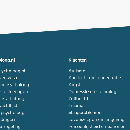
loog.nl
Klachten
sycholoog.nl
Autisme
erkwijze
Aandacht en concentratie
en psycholoog
Angst
stelde vragen
Depressie en stemming
 psycholoog
Zelfbeeld
achtlijst
Trauma
 psycholoog
Slaapproblemen
edingen
Levensvragen en zingeving
enregeling
Persoonlijkheid en patronen