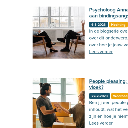
Psycholoog Anna 
aan bindingsang
6-3-2023
Hechting
In de blogserie over
over dit onderwerp
over hoe je jouw va
brengt met een cas
Lees verder
People pleasing:
vloek?
22-2-2023
Weerbaa
Ben jij een people 
inhoudt, wat het v
zijn en hoe je hie
Lees verder