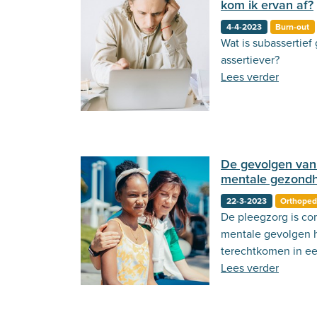
kom ik ervan af?
4-4-2023
Burn-out
Wat is subassertief
assertiever?
Lees verder
De gevolgen van 
mentale gezondh
22-3-2023
Orthoped
De pleegzorg is co
mentale gevolgen 
terechtkomen in ee
meer over!
Lees verder