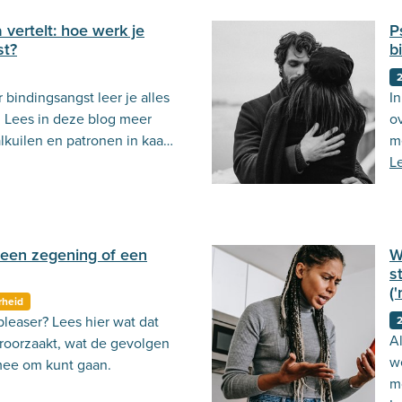
vertelt: hoe werk je
P
st?
b
 bindingsangst leer je alles
In
. Lees in deze blog meer
o
lkuilen en patronen in kaart
m
usconceptualisatie.
he
L
 een zegening of een
W
s
(
rheid
pleaser? Lees hier wat dat
Al
eroorzaakt, wat de gevolgen
w
rmee om kunt gaan.
m