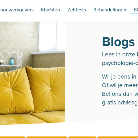
oor werkgevers
Klachten
Zelftests
Behandelingen
B
Blogs
Lees in onze 
psychologie-
Wil je eens i
Of wil je mee
Bel ons dan vr
gratis advies