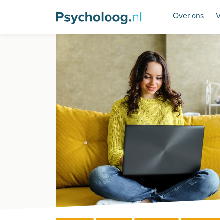
Over ons
V