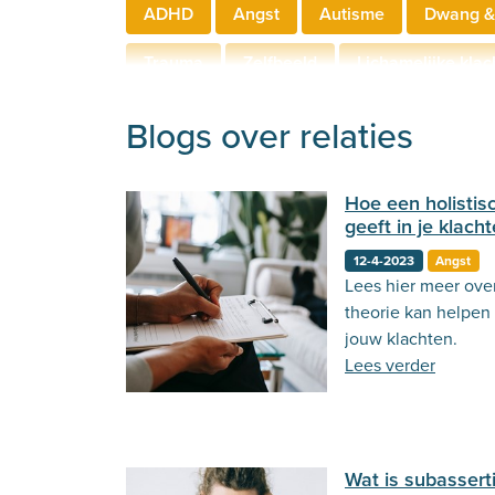
ADHD
Angst
Autisme
Dwang &
Trauma
Zelfbeeld
Lichamelijke klac
Hechting
Welzijn
Behandeling
Blogs over relaties
Hoe een holistisc
geeft in je klach
12-4-2023
Angst
Lees hier meer ove
theorie kan helpen 
jouw klachten.
Lees verder
Wat is subassert