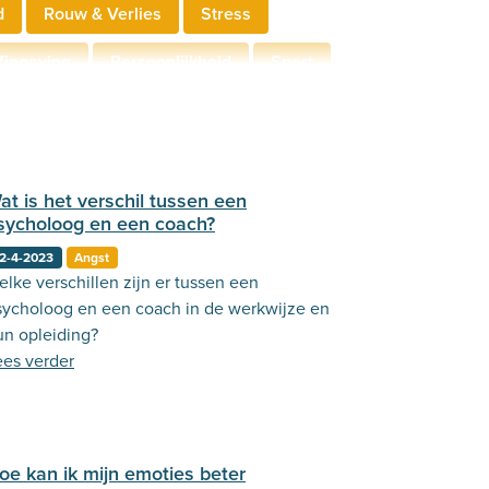
d
Rouw & Verlies
Stress
Zingeving
Persoonlijkheid
Sport
derschap
Communicatie
at is het verschil tussen een
sycholoog en een coach?
2-4-2023
Angst
lke verschillen zijn er tussen een
sycholoog en een coach in de werkwijze en
un opleiding?
ees verder
oe kan ik mijn emoties beter