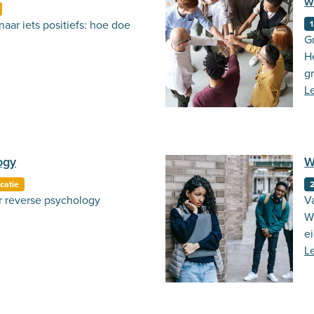
w
ar iets positiefs: hoe doe
1
G
He
g
a
L
ogy
W
catie
r reverse psychology
V
W
ei
L