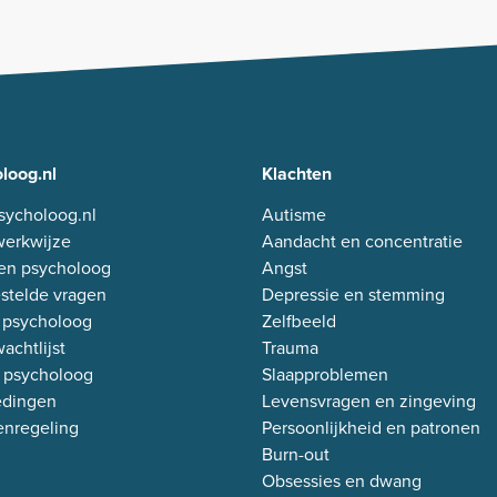
loog.nl
Klachten
sycholoog.nl
Autisme
erkwijze
Aandacht en concentratie
en psycholoog
Angst
stelde vragen
Depressie en stemming
 psycholoog
Zelfbeeld
achtlijst
Trauma
 psycholoog
Slaapproblemen
edingen
Levensvragen en zingeving
enregeling
Persoonlijkheid en patronen
Burn-out
Obsessies en dwang