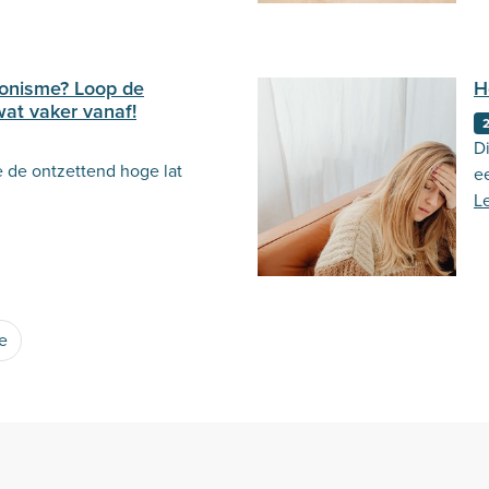
ionisme? Loop de
H
wat vaker vanaf!
Di
e de ontzettend hoge lat
e
L
e