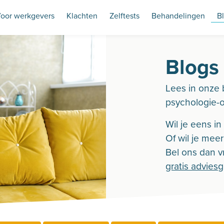
oor werkgevers
Klachten
Zelftests
Behandelingen
B
Blogs
Lees in onze 
psychologie-
Wil je eens i
Of wil je mee
Bel ons dan vr
gratis advies