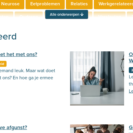
 Neurose
Eetproblemen
Relaties
Werkgerelateer
Alle onderwerpen
hten
Ouderen
Neuropsychologie
Verslaving
Actueel
Stemming
Psycholoog.nl
Emoties
Ou
eerd
oet het met ons?
O
W
eid
iemand leuk. Maar wat doet
2
L
t ons? En hoe ga je ermee
th
L
we afgunst?
G