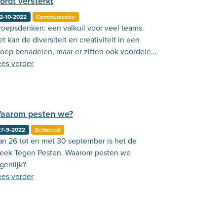
ordt versterkt
2-10-2022
Communicatie
roepsdenken: een valkuil voor veel teams.
t kan de diversiteit en creativiteit in een
roep benadelen, maar er zitten ook voordelen
an groepsdenken!
ees verder
aarom pesten we?
27-9-2022
Zelfbeeld
an 26 tot en met 30 september is het de
eek Tegen Pesten. Waarom pesten we
genlijk?
ees verder