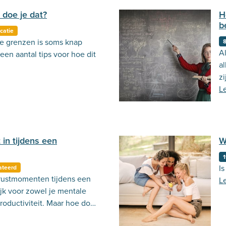
doe je dat?
H
b
catie
e grenzen is soms knap
Al
een aantal tips voor hoe dit
al
zi
v
L
 in tijdens een
W
1
Is
ateerd
rustmomenten tijdens een
L
jk voor zowel je mentale
productiviteit. Maar hoe doe
este manier?