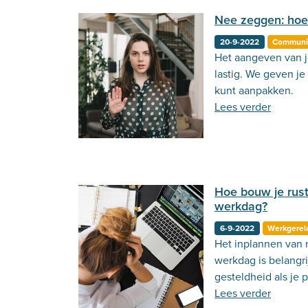
Nee zeggen: hoe 
20-9-2022
Communi
Het aangeven van j
lastig. We geven je 
kunt aanpakken.
Lees verder
Hoe bouw je rust
werkdag?
6-9-2022
Werkgerel
Het inplannen van 
werkdag is belangri
gesteldheid als je 
je dit nou op de b
Lees verder