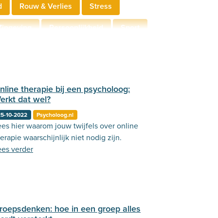
d
Rouw & Verlies
Stress
Zingeving
Persoonlijkheid
Sport
derschap
Communicatie
nline therapie bij een psycholoog:
erkt dat wel?
5-10-2022
Psycholoog.nl
ees hier waarom jouw twijfels over online
erapie waarschijnlijk niet nodig zijn.
ees verder
roepsdenken: hoe in een groep alles