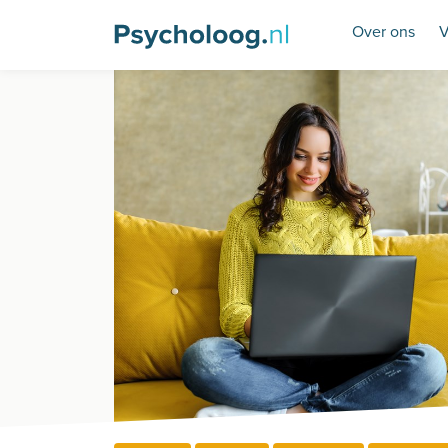
Over ons
V