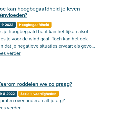
oe kan hoogbegaafdheid je leven
eïnvloeden?
8-9-2022
Hoogbegaafdheid
s je hoogbegaafd bent kan het lijken alsof
les je voor de wind gaat. Toch kan het ook
jn dat je negatieve situaties ervaart als gevolg
an je hoogbegaafdheid. Hoe zit dat precies?
ees verder
aarom roddelen we zo graag?
9-8-2022
Sociale vaardigheden
 praten over anderen altijd erg?
ees verder