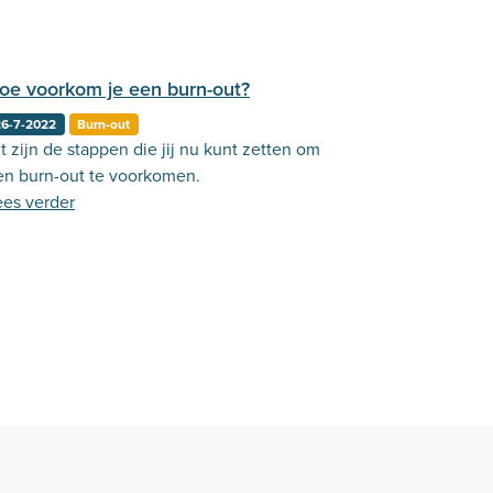
oe voorkom je een burn-out?
26-7-2022
Burn-out
t zijn de stappen die jij nu kunt zetten om
en burn-out te voorkomen.
ees verder