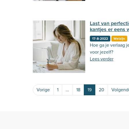
Last van perfect
kantjes er eens 
17-8-2022
Welzijn
Hoe ga je verlaag j
voor jezelf?
Lees verder
Vorige
1
...
18
19
20
Volgend