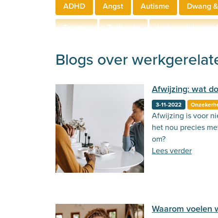
ADHD
Angst
Autisme
Dwang &
Trauma
Zelfbeeld
Lichamelijke klac
Hechting
Welzijn
Behandeling
Blogs over werkgerelat
Afwijzing: wat d
3-11-2022
Onzekerh
Afwijzing is voor n
het nou precies me
om?
Lees verder
Waarom voelen 