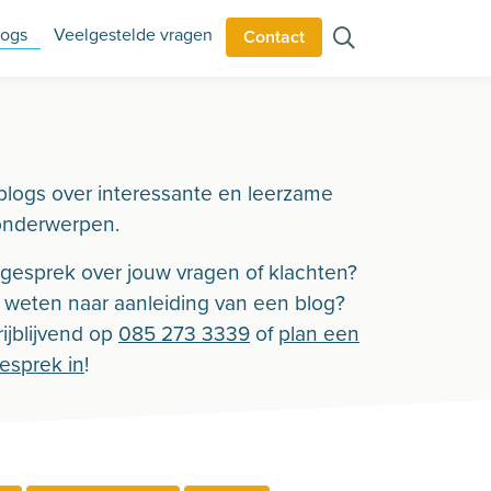
logs
Veelgestelde vragen
Contact
blogs over interessante en leerzame
onderwerpen.
n gesprek over jouw vragen of klachten?
r weten naar aanleiding van een blog?
ijblijvend op
085 273 3339
of
plan een
gesprek in
!