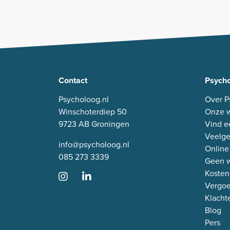
Contact
Psycho
Psycholoog.nl
Over P
Winschoterdiep 50
Onze w
9723 AB Groningen
Vind e
Veelge
info@psycholoog.nl
Online
085 273 3339
Geen w
Kosten
Vergo
Klacht
Blog
Pers