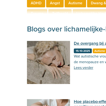
ADHD
Angst
Autisme
Dwang &
Trauma
Zelfbeeld
Lichamelijke klac
Hechting
Welzijn
Behandeling
Blogs over lichamelijke
De overgang bij 
15-10-2025
Autisme
Wat autistische vro
de menopauze en w
Lees verder
Hoe placebo-effe