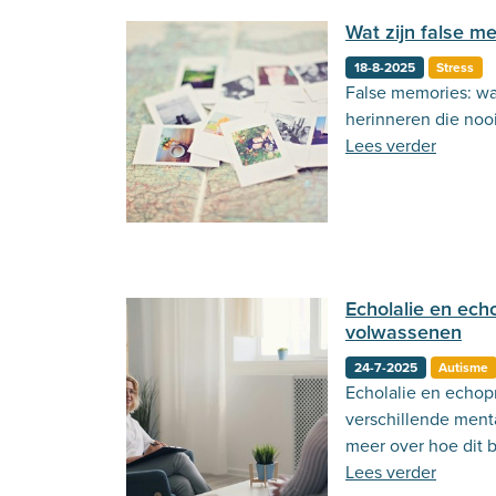
Wat zijn false m
18-8-2025
Stress
False memories: w
herinneren die noo
Lees verder
Echolalie en echo
volwassenen
24-7-2025
Autisme
Echolalie en echop
verschillende menta
meer over hoe dit b
komt.
Lees verder