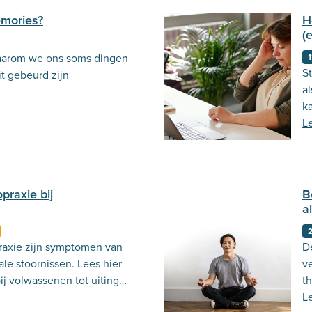
emories?
H
(
aarom we ons soms dingen
1
S
it gebeurd zijn
al
ka
L
praxie bij
B
a
raxie zijn symptomen van
D
le stoornissen. Lees hier
v
ij volwassenen tot uiting
t
L