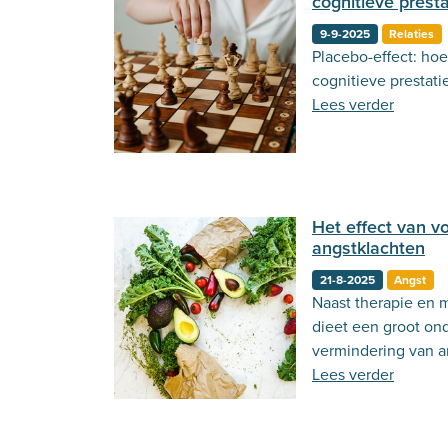
cognitieve presta
9-9-2025
Relaties
Placebo-effect: ho
cognitieve prestat
Lees verder
Het effect van v
angstklachten
21-8-2025
Angst
Naast therapie en 
dieet een groot ond
vermindering van a
voeding angstklach
Lees verder
meer!