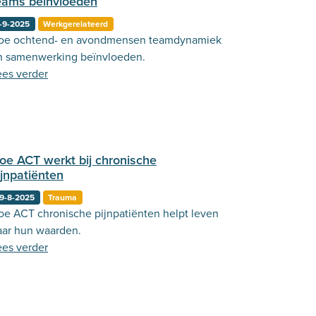
eams beïnvloeden
-9-2025
Werkgerelateerd
oe ochtend- en avondmensen teamdynamiek
n samenwerking beïnvloeden.
ees verder
oe ACT werkt bij chronische
ijnpatiënten
9-8-2025
Trauma
oe ACT chronische pijnpatiënten helpt leven
aar hun waarden.
ees verder