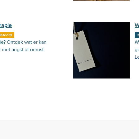
rapie
W
lateerd
ie? Ontdek wat er kan
W
 met angst of onrust
g
L