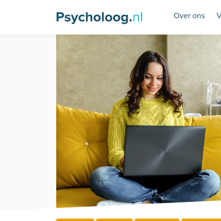
Over ons
V