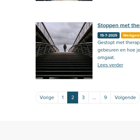
Stoppen met the
15-7-2025
Werkgere
Gestopt met therap
gebeuren en hoe je
omgaat.
Lees verder
Vorige
1
2
3
...
9
Volgende