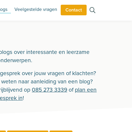
logs
Veelgestelde vragen
Contact
blogs over interessante en leerzame
onderwerpen.
n gesprek over jouw vragen of klachten?
r weten naar aanleiding van een blog?
ijblijvend op
085 273 3339
of
plan een
gesprek in
!