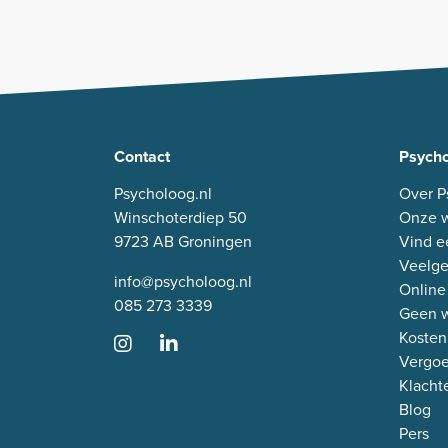
Contact
Psycho
Psycholoog.nl
Over P
Winschoterdiep 50
Onze w
9723 AB Groningen
Vind e
Veelge
info@psycholoog.nl
Online
085 273 3339
Geen w
Kosten
Vergo
Klacht
Blog
Pers