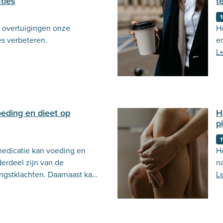
ties
t
1
e overtuigingen onze
H
ies verbeteren.
e
L
oeding en dieet op
H
p
1
medicatie kan voeding en
H
erdeel zijn van de
n
ngstklachten. Daarnaast kan
L
ten verergeren. Lees hier