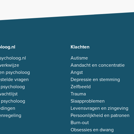
loog.nl
Klachten
sycholoog.nl
Autisme
erkwijze
Aandacht en concentratie
en psycholoog
Angst
stelde vragen
Depressie en stemming
 psycholoog
Zelfbeeld
achtlijst
Trauma
 psycholoog
Slaapproblemen
edingen
Levensvragen en zingeving
enregeling
Persoonlijkheid en patronen
Burn-out
Obsessies en dwang