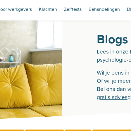
oor werkgevers
Klachten
Zelftests
Behandelingen
B
Blogs
Lees in onze 
psychologie-
Wil je eens i
Of wil je mee
Bel ons dan vr
gratis advies