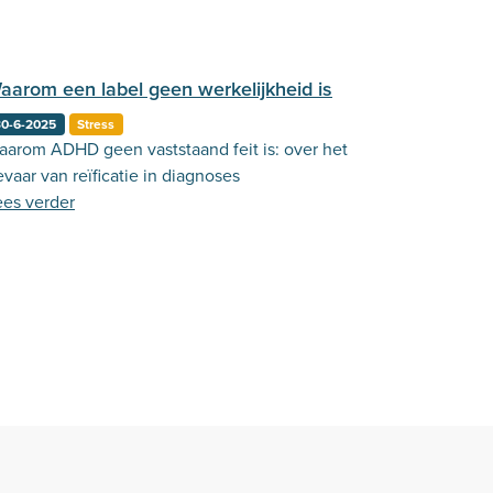
aarom een label geen werkelijkheid is
30-6-2025
Stress
aarom ADHD geen vaststaand feit is: over het
evaar van reïficatie in diagnoses
ees verder