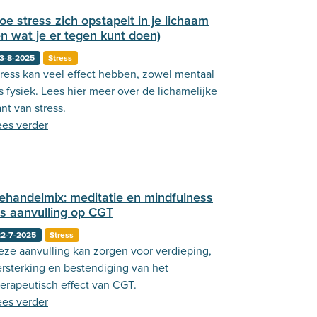
oe stress zich opstapelt in je lichaam
en wat je er tegen kunt doen)
3-8-2025
Stress
tress kan veel effect hebben, zowel mentaal
s fysiek. Lees hier meer over de lichamelijke
nt van stress.
ees verder
ehandelmix: meditatie en mindfulness
ls aanvulling op CGT
22-7-2025
Stress
eze aanvulling kan zorgen voor verdieping,
ersterking en bestendiging van het
herapeutisch effect van CGT.
ees verder