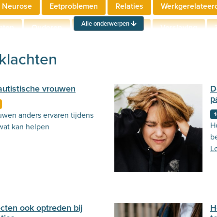
 Neurose
Eetproblemen
Relaties
Werkgerelateer
Alle onderwerpen
hten
Ouderen
Neuropsychologie
Verslaving
Actueel
Stemming
Psycholoog.nl
Emoties
Ou
-klachten
autistische vrouwen
D
p
uwen anders ervaren tijdens
1
H
at kan helpen
b
L
cten ook optreden bij
H