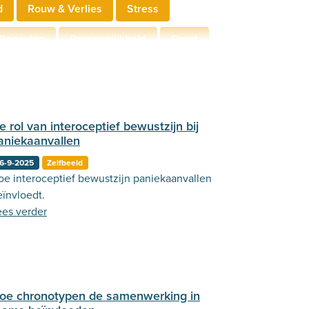
d
Rouw & Verlies
Stress
Zingeving
Persoonlijkheid
Sport
derschap
Communicatie
e rol van interoceptief bewustzijn bij
aniekaanvallen
6-9-2025
Zelfbeeld
oe interoceptief bewustzijn paniekaanvallen
eïnvloedt.
ees verder
oe chronotypen de samenwerking in