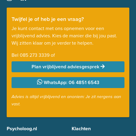
Twijfel je of heb je een vraag?
Je kunt contact met ons opnemen voor een
vrijblijvend advies. Kies de manier die bij jou past.
Wij zitten klaar om je verder te helpen.
Bel
085 273 3339
of
Plan vrijblijvend adviesgesprek
WhatsApp: 06 4851 6543
Advies is altijd vrijblijvend en anoniem: Je zit nergens aan
vast.
Psycholoog.nl
Klachten