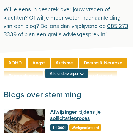
Wil je eens in gesprek over jouw vragen of
klachten? Of wil je meer weten naar aanleiding
van een blog? Bel ons dan vrijblijvend op
085 273
3339
of
plan een gratis adviesgesprek in
!
ADHD
Angst
Autisme
Dwang & Neurose
Alle onderwerpen
Eetproblemen
Relaties
Werkgerelateerd
Rouw & Verlies
Stress
Trauma
Zelfbeeld
Blogs over stemming
Lichamelijke klachten
Ouderen
Afwijzingen tijdens je
Neuropsychologie
Verslaving
Zingeving
sollicitatieproces
Persoonlijkheid
Sport
Hechting
Welzijn
1-1-0001
Werkgerelateerd