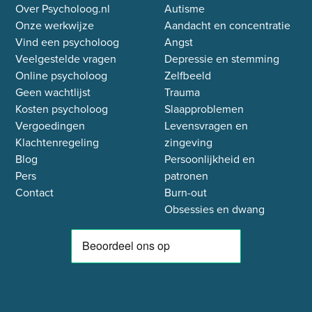
Over Psycholoog.nl
Autisme
Onze werkwijze
Aandacht en concentratie
Vind een psycholoog
Angst
Veelgestelde vragen
Depressie en stemming
Online psycholoog
Zelfbeeld
Geen wachtlijst
Trauma
Kosten psycholoog
Slaapproblemen
Vergoedingen
Levensvragen en
Klachtenregeling
zingeving
Blog
Persoonlijkheid en
Pers
patronen
Contact
Burn-out
Obsessies en dwang