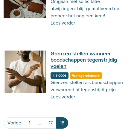
Omgaan met sollicitatie-
Behandeling
Actueel
Stemming
afwijzingen: blijf gemotiveerd en
probeer het nog een keer!
Psycholoog.nl
Emoties
Ouderschap
Lees verder
Communicatie
Grenzen stellen wanneer
boodschappen tegenstrijdig
voelen
1-1-0001
Werkgerelateerd
Grenzen stellen als boodschappen
verwarrend of tegenstrijdig zijn
Lees verder
Vorige
1
...
17
18