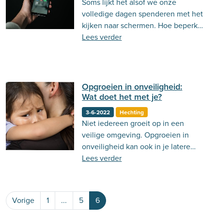
Soms lijkt het alsof we onze
Behandeling
Actueel
Stemming
volledige dagen spenderen met het
kijken naar schermen. Hoe beperk
Psycholoog.nl
Emoties
Ouderschap
je jouw schermtijd?
Lees verder
Communicatie
Opgroeien in onveiligheid:
Wat doet het met je?
3-6-2022
Hechting
Niet iedereen groeit op in een
veilige omgeving. Opgroeien in
onveiligheid kan ook in je latere
leven blijvende gevolgen hebben.
Lees verder
Vorige
1
...
5
6