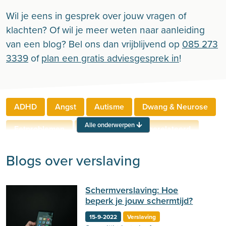
Wil je eens in gesprek over jouw vragen of
klachten? Of wil je meer weten naar aanleiding
van een blog? Bel ons dan vrijblijvend op
085 273
3339
of
plan een gratis adviesgesprek in
!
ADHD
Angst
Autisme
Dwang & Neurose
Alle onderwerpen
Eetproblemen
Relaties
Werkgerelateerd
Rouw & Verlies
Stress
Trauma
Zelfbeeld
Blogs over verslaving
Lichamelijke klachten
Ouderen
Schermverslaving: Hoe
Neuropsychologie
Verslaving
Zingeving
beperk je jouw schermtijd?
Persoonlijkheid
Sport
Hechting
Welzijn
15-9-2022
Verslaving