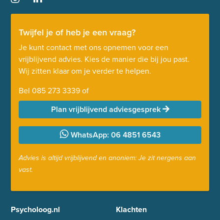
Twijfel je of heb je een vraag?
Je kunt contact met ons opnemen voor een
vrijblijvend advies. Kies de manier die bij jou past.
Wij zitten klaar om je verder te helpen.
Bel
085 273 3339
of
Plan vrijblijvend adviesgesprek
WhatsApp: 06 4851 6543
Advies is altijd vrijblijvend en anoniem: Je zit nergens aan
vast.
Psycholoog.nl
Klachten