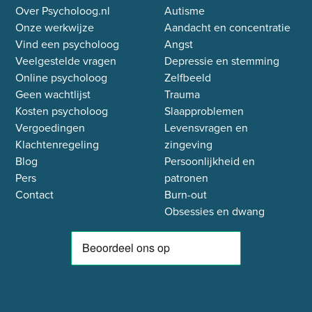
Over Psycholoog.nl
Autisme
Onze werkwijze
Aandacht en concentratie
Vind een psycholoog
Angst
Veelgestelde vragen
Depressie en stemming
Online psycholoog
Zelfbeeld
Geen wachtlijst
Trauma
Kosten psycholoog
Slaapproblemen
Vergoedingen
Levensvragen en
Klachtenregeling
zingeving
Blog
Persoonlijkheid en
Pers
patronen
Contact
Burn-out
Obsessies en dwang