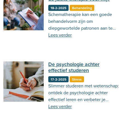
18-2-2025
Behandeling
Schematherapie kan een goede
behandelvorm zijn om
diepgewortelde patronen aan te
pakken. Maar hoe weet je of het
Lees verder
juist is voor jou?
De psychologie achter
effectief studeren
17-2-2025
Stress
Slimmer studeren met wetenschap:
ontdek de psychologie achter
effectief leren en verbeter je
studieresultaten!
Lees verder