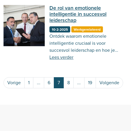
De rol van emotionele
intelligentie in succesvol
leiderschap
10-2-2025
Werkgerelateerd
Ontdek waarom emotionele
intelligentie cruciaal is voor
succesvol leiderschap en hoe je
deze vaardigheid kunt ontwikkelen.
Lees verder
Vorige
1
...
6
7
8
...
19
Volgende