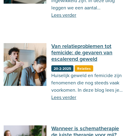
ingewikkeld zijn. In deze blog
leggen we een aantal
veelvoorkomende termen uit!
Lees verder
Van relatieproblemen tot
femicide: de gevaren van
escalerend geweld
20-2-2025
Relaties
Huiselijk geweld en femicide zijn
fenomenen die nog steeds vaak
voorkomen. In deze blog lees je
meer over wat femicide is en wat er
Lees verder
aan vooraf gaat.
Wanneer is schematherapie
de juiste therapie voor mij?