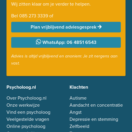
Wij zitten klaar om je verder te helpen.
Bel
085 273 3339
of
Plan vrijblijvend adviesgesprek
WhatsApp: 06 4851 6543
Advies is altijd vrijblijvend en anoniem: Je zit nergens aan
vast.
Psycholoog.nl
Klachten
Over Psycholoog.nl
Autisme
Onze werkwijze
Aandacht en concentratie
Vind een psycholoog
Angst
Veelgestelde vragen
Depressie en stemming
Online psycholoog
Zelfbeeld