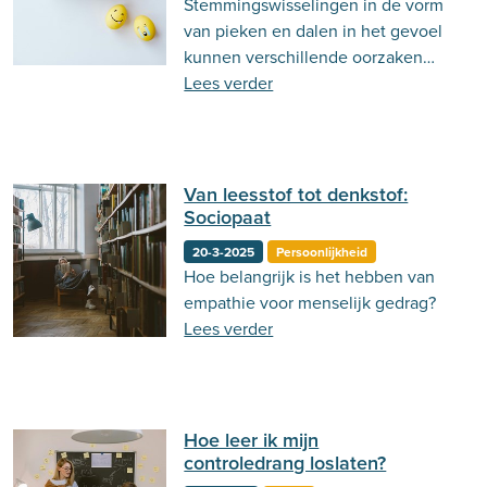
Stemmingswisselingen in de vorm
Behandeling
Actueel
Stemming
van pieken en dalen in het gevoel
kunnen verschillende oorzaken
Psycholoog.nl
Emoties
Ouderschap
hebben. Lees er hier meer over!
Lees verder
Communicatie
Van leesstof tot denkstof:
Sociopaat
20-3-2025
Persoonlijkheid
Hoe belangrijk is het hebben van
empathie voor menselijk gedrag?
Lees verder
Hoe leer ik mijn
controledrang loslaten?