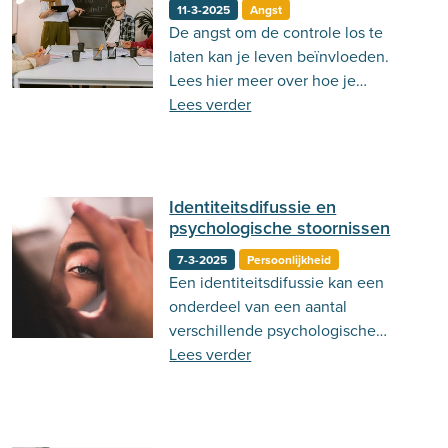
11-3-2025
Angst
De angst om de controle los te
laten kan je leven beïnvloeden.
Lees hier meer over hoe je
controledrang kunt loslaten.
Lees verder
Identiteitsdifussie en
psychologische stoornissen
7-3-2025
Persoonlijkheid
Een identiteitsdifussie kan een
onderdeel van een aantal
verschillende psychologische
stoornissen. Lees hier meer over
Lees verder
wat identiteitsdifussie is.