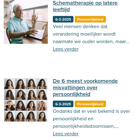
Schematherapie op latere
leeftijd
6-3-2025
Persoonlijkheid
Veel mensen denken dat
verandering moeilijker wordt
naarmate we ouder worden, maar
onderzoek laat zien dat
Lees verder
schematherapie op elke leeftijd
effectief kan zijn.
De 6 meest voorkomende
misvattingen over
persoonlijkheid
6-3-2025
Persoonlijkheid
Ondanks dat er veel bekend is over
persoonlijkheid en
persoonlijkheidsstoornissen,
bestaan er toch nog misvattingen
Lees verder