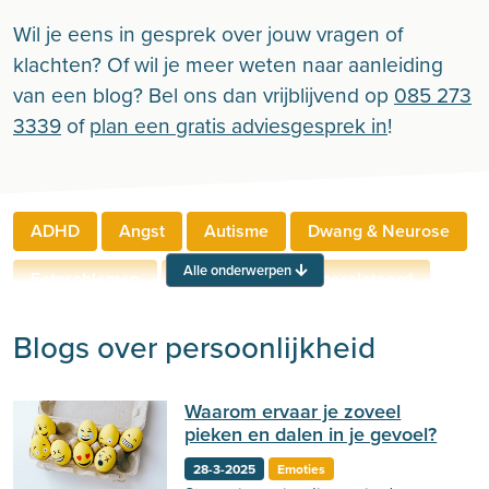
Wil je eens in gesprek over jouw vragen of
klachten? Of wil je meer weten naar aanleiding
van een blog? Bel ons dan vrijblijvend op
085 273
3339
of
plan een gratis adviesgesprek in
!
ADHD
Angst
Autisme
Dwang & Neurose
Alle onderwerpen
Eetproblemen
Relaties
Werkgerelateerd
Rouw & Verlies
Stress
Trauma
Zelfbeeld
Blogs over persoonlijkheid
Lichamelijke klachten
Ouderen
Waarom ervaar je zoveel
Neuropsychologie
Verslaving
Zingeving
pieken en dalen in je gevoel?
Persoonlijkheid
Sport
Hechting
Welzijn
28-3-2025
Emoties