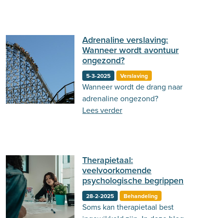
over. Lees hier over de 6 meest
voorkomende!
Adrenaline verslaving:
Wanneer wordt avontuur
ongezond?
5-3-2025
Verslaving
Wanneer wordt de drang naar
adrenaline ongezond?
Lees verder
Therapietaal:
veelvoorkomende
psychologische begrippen
28-2-2025
Behandeling
Soms kan therapietaal best