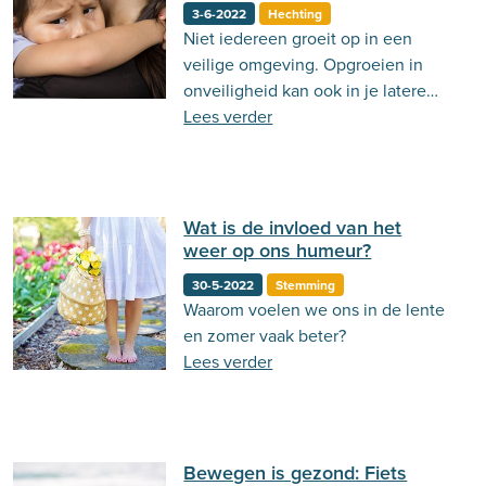
3-6-2022
Hechting
Niet iedereen groeit op in een
veilige omgeving. Opgroeien in
onveiligheid kan ook in je latere
leven blijvende gevolgen hebben.
Lees verder
Wat is de invloed van het
weer op ons humeur?
30-5-2022
Stemming
Waarom voelen we ons in de lente
en zomer vaak beter?
Lees verder
Bewegen is gezond: Fiets