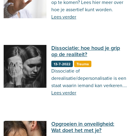
op te komen? Lees hier meer over
Behandeling
Actueel
Stemming
hoe je assertief kunt worden.
Lees verder
Psycholoog.nl
Emoties
Ouderschap
Communicatie
Dissociatie: hoe houd je grip
op de realiteit?
13-7-2022
Trauma
Dissociatie of
derealisatie/depersonalisatie is een
staat waarin iemand kan verkeren.
Lees er in deze blog meer over!
Lees verder
Opgroeien in onveiligheid:
Wat doet het met je?