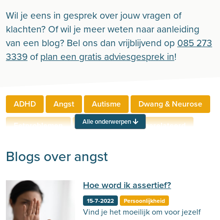
Wil je eens in gesprek over jouw vragen of
klachten? Of wil je meer weten naar aanleiding
van een blog? Bel ons dan vrijblijvend op
085 273
3339
of
plan een gratis adviesgesprek in
!
ADHD
Angst
Autisme
Dwang & Neurose
Alle onderwerpen
Eetproblemen
Relaties
Werkgerelateerd
Rouw & Verlies
Stress
Trauma
Zelfbeeld
Blogs over angst
Lichamelijke klachten
Ouderen
Hoe word ik assertief?
Neuropsychologie
Verslaving
Zingeving
15-7-2022
Persoonlijkheid
Persoonlijkheid
Vind je het moeilijk om voor jezelf
Sport
Hechting
Welzijn