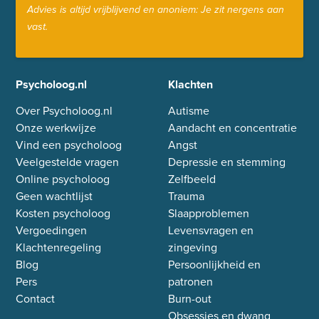
Advies is altijd vrijblijvend en anoniem: Je zit nergens aan
vast.
Psycholoog.nl
Klachten
Over Psycholoog.nl
Autisme
Onze werkwijze
Aandacht en concentratie
Vind een psycholoog
Angst
Veelgestelde vragen
Depressie en stemming
Online psycholoog
Zelfbeeld
Geen wachtlijst
Trauma
Kosten psycholoog
Slaapproblemen
Vergoedingen
Levensvragen en
Klachtenregeling
zingeving
Blog
Persoonlijkheid en
Pers
patronen
Contact
Burn-out
Obsessies en dwang