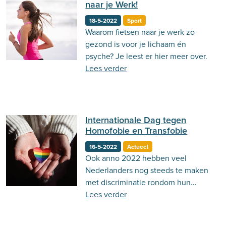
naar je Werk!
18-5-2022
Sport
Waarom fietsen naar je werk zo
gezond is voor je lichaam én
psyche? Je leest er hier meer over.
Lees verder
Internationale Dag tegen
Homofobie en Transfobie
16-5-2022
Actueel
Ook anno 2022 hebben veel
Nederlanders nog steeds te maken
met discriminatie rondom hun
seksuele geaardheid of gender.
Lees verder
Lees hier meer over waarom de
Internationale Dag tegen