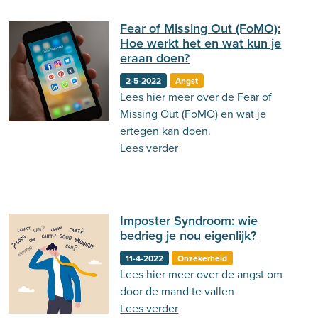
Homofobie en Transfobie nog
steeds zo belangrijk is.
Fear of Missing Out (FoMO):
Hoe werkt het en wat kun je
eraan doen?
2-5-2022
Angst
Lees hier meer over de Fear of
Missing Out (FoMO) en wat je
ertegen kan doen.
Lees verder
Imposter Syndroom: wie
bedrieg je nou eigenlijk?
11-4-2022
Onzekerheid
Lees hier meer over de angst om
door de mand te vallen
Lees verder