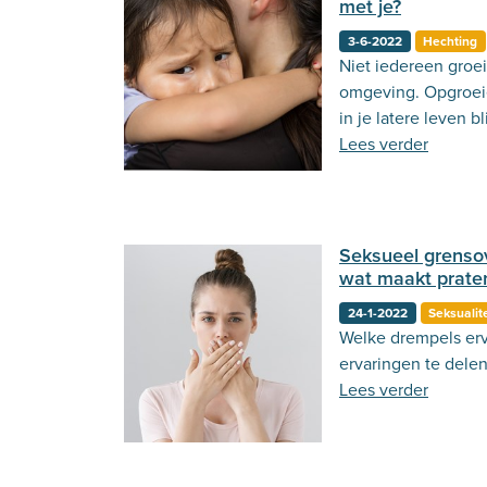
met je?
3-6-2022
Hechting
Niet iedereen groei
omgeving. Opgroeie
in je latere leven 
Lees verder
Seksueel grensov
wat maakt praten
24-1-2022
Seksualite
Welke drempels erv
ervaringen te delen
Lees verder