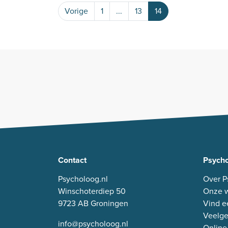
Vorige
1
...
13
14
Contact
Psycho
Psycholoog.nl
Over P
Winschoterdiep 50
Onze w
9723 AB Groningen
Vind e
Veelge
info@psycholoog.nl
Online