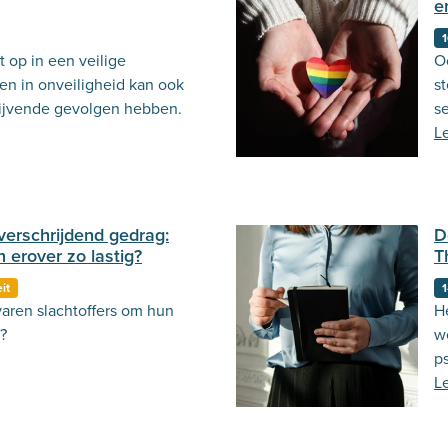
e
1
t op in een veilige
O
n in onveiligheid kan ook
s
blijvende gevolgen hebben.
s
o
L
H
be
erschrijdend gedrag:
D
 erover zo lastig?
T
it
1
aren slachtoffers om hun
H
?
w
p
na
L