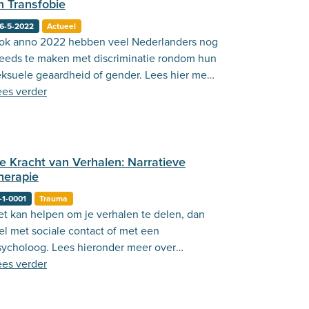
n Transfobie
6-5-2022
Actueel
ok anno 2022 hebben veel Nederlanders nog
teeds te maken met discriminatie rondom hun
eksuele geaardheid of gender. Lees hier meer
ver waarom de Internationale Dag tegen
ees verder
omofobie en Transfobie nog steeds zo
langrijk is.
e Kracht van Verhalen: Narratieve
herapie
-1-0001
Trauma
et kan helpen om je verhalen te delen, dan
el met sociale contact of met een
sycholoog. Lees hieronder meer over
rratieve therapie.
ees verder