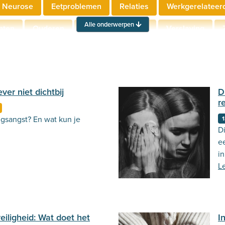
 Neurose
Eetproblemen
Relaties
Werkgerelateer
Alle onderwerpen
hten
Ouderen
Neuropsychologie
Verslaving
Actueel
Stemming
Psycholoog.nl
Emoties
Ou
ver niet dichtbij
D
re
ngsangst? En wat kun je
1
Di
e
i
L
eiligheid: Wat doet het
I