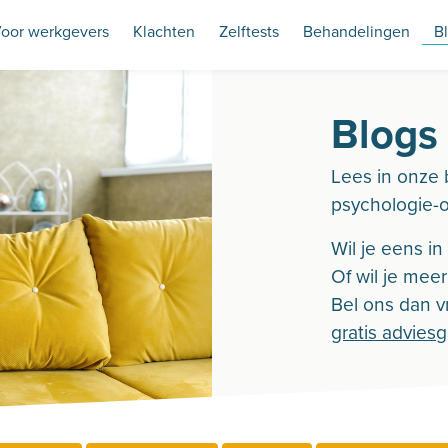
oor werkgevers
Klachten
Zelftests
Behandelingen
B
Blogs
Lees in onze 
psychologie-
Wil je eens i
Of wil je mee
Bel ons dan vr
gratis advies