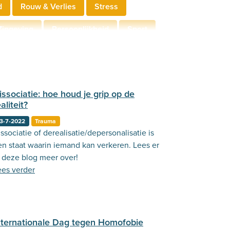
d
Rouw & Verlies
Stress
Zingeving
Persoonlijkheid
Sport
derschap
Communicatie
issociatie: hoe houd je grip op de
aliteit?
3-7-2022
Trauma
ssociatie of derealisatie/depersonalisatie is
en staat waarin iemand kan verkeren. Lees er
n deze blog meer over!
ees verder
nternationale Dag tegen Homofobie