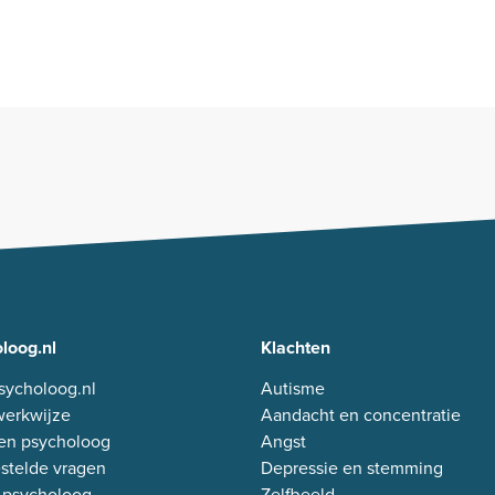
loog.nl
Klachten
sycholoog.nl
Autisme
erkwijze
Aandacht en concentratie
en psycholoog
Angst
stelde vragen
Depressie en stemming
 psycholoog
Zelfbeeld