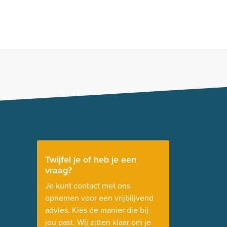
Twijfel je of heb je een
vraag?
Je kunt contact met ons
opnemen voor een vrijblijvend
advies. Kies de manier die bij
jou past. Wij zitten klaar om je