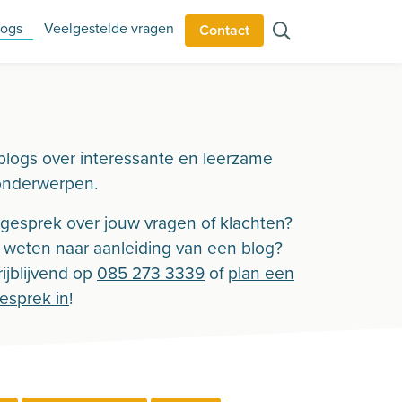
logs
Veelgestelde vragen
Contact
blogs over interessante en leerzame
onderwerpen.
n gesprek over jouw vragen of klachten?
r weten naar aanleiding van een blog?
ijblijvend op
085 273 3339
of
plan een
gesprek in
!