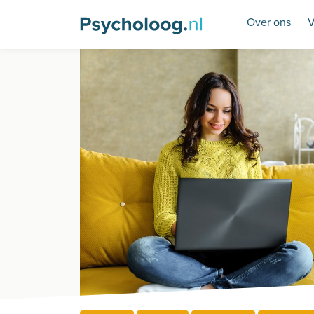
Over ons
V