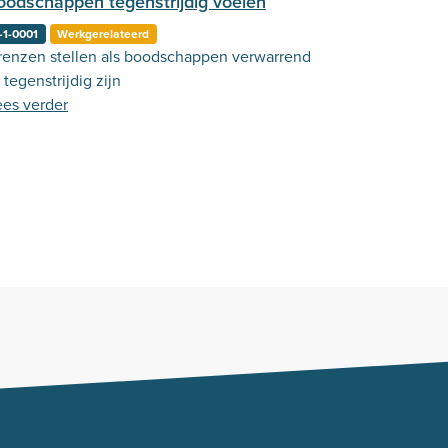
oodschappen tegenstrijdig voelen
-1-0001
Werkgerelateerd
renzen stellen als boodschappen verwarrend
 tegenstrijdig zijn
ees verder