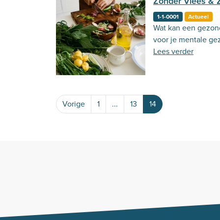
Zonder Vlees & Z
1-1-0001
Actueel
Wat kan een gezon
voor je mentale ge
Lees verder
Vorige
1
...
13
14