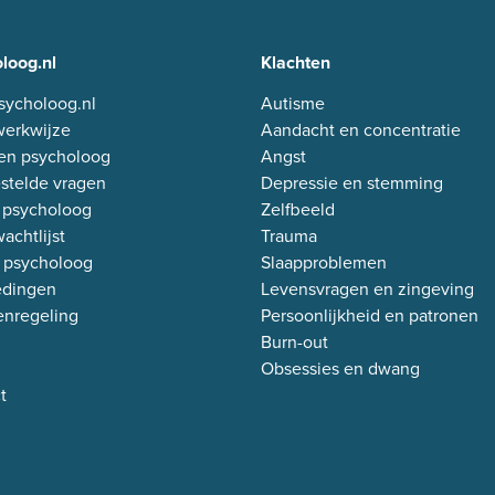
loog.nl
Klachten
sycholoog.nl
Autisme
erkwijze
Aandacht en concentratie
en psycholoog
Angst
stelde vragen
Depressie en stemming
 psycholoog
Zelfbeeld
achtlijst
Trauma
 psycholoog
Slaapproblemen
edingen
Levensvragen en zingeving
enregeling
Persoonlijkheid en patronen
Burn-out
Obsessies en dwang
t