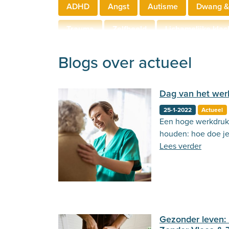
ADHD
Angst
Autisme
Dwang &
Trauma
Zelfbeeld
Lichamelijke klac
Hechting
Welzijn
Behandeling
Blogs over actueel
Dag van het werk
25-1-2022
Actueel
Een hoge werkdruk 
houden: hoe doe j
Lees verder
Gezonder leven: