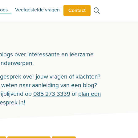
logs
Veelgestelde vragen
Contact
blogs over interessante en leerzame
onderwerpen.
n gesprek over jouw vragen of klachten?
r weten naar aanleiding van een blog?
ijblijvend op
085 273 3339
of
plan een
gesprek in
!