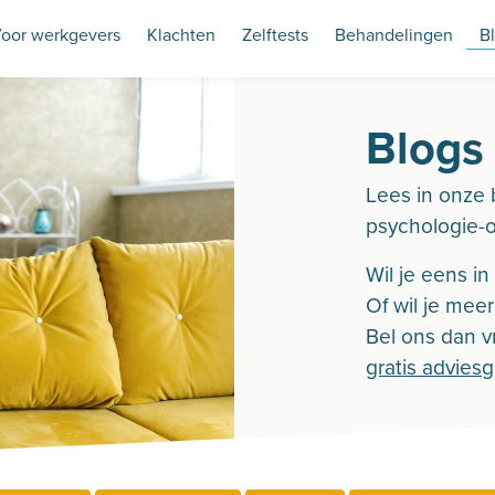
oor werkgevers
Klachten
Zelftests
Behandelingen
B
Blogs
Lees in onze 
psychologie-
Wil je eens i
Of wil je mee
Bel ons dan vr
gratis advies