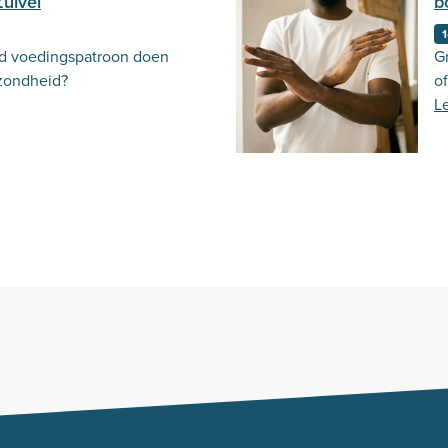
uivel
b
1
d voedingspatroon doen
G
zondheid?
of
L