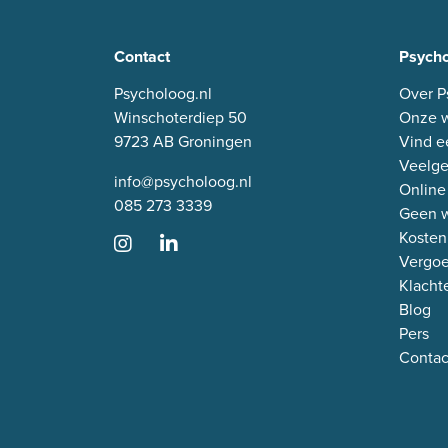
Contact
Psycho
Psycholoog.nl
Over P
Winschoterdiep 50
Onze w
9723 AB Groningen
Vind e
Veelge
info@psycholoog.nl
Online
085 273 3339
Geen w
Kosten
Vergo
Klacht
Blog
Pers
Contac