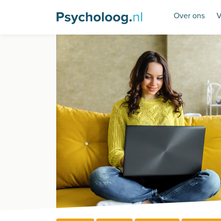
Over ons
V