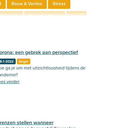
d
Rouw & Verlies
Stress
Zingeving
Persoonlijkheid
Sport
derschap
Communicatie
orona: een gebrek aan perspectief
8-1-2022
Angst
oe ga je om met uitzichtloosheid tijdens de
andemie?
ees verder
renzen stellen wanneer