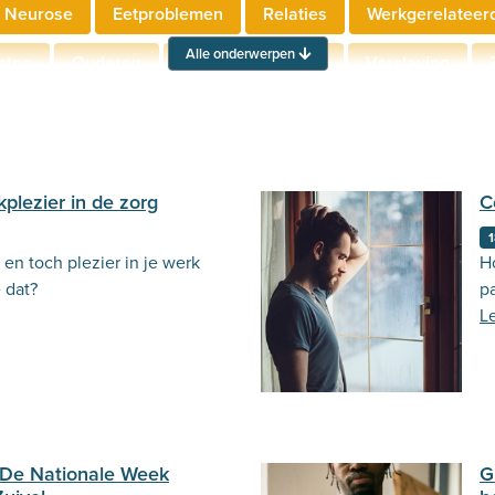
 Neurose
Eetproblemen
Relaties
Werkgerelateer
Alle onderwerpen
hten
Ouderen
Neuropsychologie
Verslaving
Actueel
Stemming
Psycholoog.nl
Emoties
Ou
plezier in de zorg
C
1
en toch plezier in je werk
H
e dat?
p
L
 De Nationale Week
G