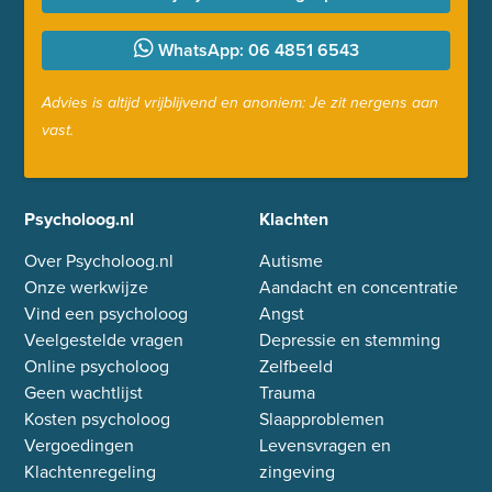
WhatsApp: 06 4851 6543
Advies is altijd vrijblijvend en anoniem: Je zit nergens aan
vast.
Psycholoog.nl
Klachten
Over Psycholoog.nl
Autisme
Onze werkwijze
Aandacht en concentratie
Vind een psycholoog
Angst
Veelgestelde vragen
Depressie en stemming
Online psycholoog
Zelfbeeld
Geen wachtlijst
Trauma
Kosten psycholoog
Slaapproblemen
Vergoedingen
Levensvragen en
Klachtenregeling
zingeving