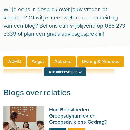
Wil je eens in gesprek over jouw vragen of
klachten? Of wil je meer weten naar aanleiding
van een blog? Bel ons dan vrijblijvend op
085 273
3339
of
plan een gratis adviesgesprek in
!
ADHD
Angst
Autisme
Dwang & Neurose
Alle onderwerpen
Eetproblemen
Relaties
Werkgerelateerd
Rouw & Verlies
Stress
Trauma
Zelfbeeld
Blogs over relaties
Lichamelijke klachten
Ouderen
Hoe Beïnvloeden
Neuropsychologie
Verslaving
Zingeving
Groepsdynamiek en
Groepsdruk ons Gedrag?
Persoonlijkheid
Sport
Hechting
Welzijn