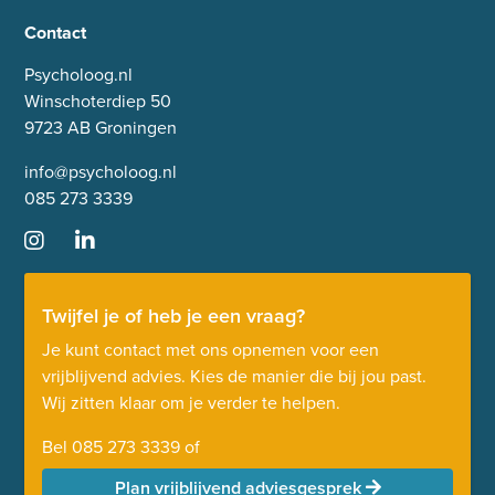
Contact
Psycholoog.nl
Winschoterdiep 50
9723 AB Groningen
info@psycholoog.nl
085 273 3339
Twijfel je of heb je een vraag?
Je kunt contact met ons opnemen voor een
vrijblijvend advies. Kies de manier die bij jou past.
Wij zitten klaar om je verder te helpen.
Bel
085 273 3339
of
Plan vrijblijvend adviesgesprek