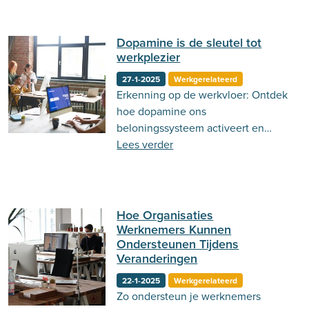
meer over.
Dopamine is de sleutel tot
werkplezier
27-1-2025
Werkgerelateerd
Erkenning op de werkvloer: Ontdek
hoe dopamine ons
beloningssysteem activeert en
zorgt voor meer motivatie,
Lees verder
werkplezier en betrokkenheid.
Hoe Organisaties
Werknemers Kunnen
Ondersteunen Tijdens
Veranderingen
22-1-2025
Werkgerelateerd
Zo ondersteun je werknemers