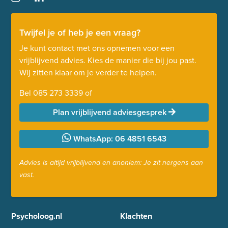
Twijfel je of heb je een vraag?
Je kunt contact met ons opnemen voor een
vrijblijvend advies. Kies de manier die bij jou past.
Wij zitten klaar om je verder te helpen.
Bel
085 273 3339
of
Plan vrijblijvend adviesgesprek
WhatsApp: 06 4851 6543
Advies is altijd vrijblijvend en anoniem: Je zit nergens aan
vast.
Psycholoog.nl
Klachten