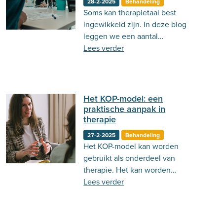
28-2-2025
Behandeling
Soms kan therapietaal best
Behandeling
Actueel
Stemming
ingewikkeld zijn. In deze blog
Psycholoog.nl
Emoties
Ouderschap
leggen we een aantal
veelvoorkomende termen uit!
Lees verder
Communicatie
Het KOP-model: een
praktische aanpak in
therapie
27-2-2025
Behandeling
Het KOP-model kan worden
gebruikt als onderdeel van
therapie. Het kan worden
toegepast voor veel verschillende
Lees verder
klachten. Lees hier meer!