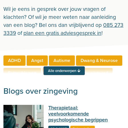
Wil je eens in gesprek over jouw vragen of
klachten? Of wil je meer weten naar aanleiding
van een blog? Bel ons dan vrijblijvend op
085 273
3339
of
plan een gratis adviesgesprek in
!
ADHD
Angst
Autisme
Dwang & Neurose
Alle onderwerpen
Eetproblemen
Relaties
Werkgerelateerd
Rouw & Verlies
Stress
Trauma
Zelfbeeld
Blogs over zingeving
Lichamelijke klachten
Ouderen
Therapietaal:
Neuropsychologie
Verslaving
Zingeving
veelvoorkomende
psychologische begrippen
Persoonlijkheid
Sport
Hechting
Welzijn