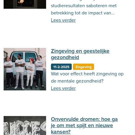
studieresultaten saboteren met
betrekking tot de impact van
slaaptekort op je geheugen,
Lees verder
concentratie en prestaties.
Zingeving en geestelijke
gezondheid
11-2-2025
Zingeving
Wat voor effect heeft zingeving op
de mentale gezondheid?
Lees verder
Onvervulde dromen: hoe ga
je om met spijt en nieuwe
kansen?