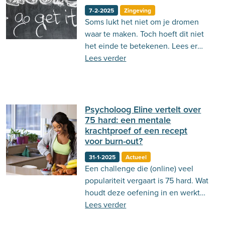
7-2-2025
Zingeving
Soms lukt het niet om je dromen
waar te maken. Toch hoeft dit niet
het einde te betekenen. Lees er
hier meer over!
Lees verder
Psycholoog Eline vertelt over
75 hard: een mentale
krachtproef of een recept
voor burn-out?
31-1-2025
Actueel
Een challenge die (online) veel
populariteit vergaart is 75 hard. Wat
houdt deze oefening in en werkt
het om een gezonde leefstijl te
Lees verder
bevorderen? Lees er in deze blog