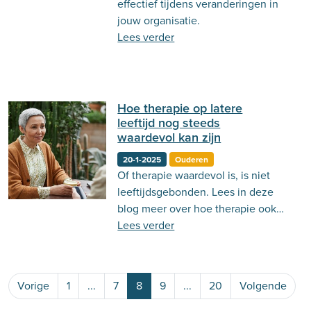
effectief tijdens veranderingen in
jouw organisatie.
Lees verder
Hoe therapie op latere
leeftijd nog steeds
waardevol kan zijn
20-1-2025
Ouderen
Of therapie waardevol is, is niet
leeftijdsgebonden. Lees in deze
blog meer over hoe therapie ook
op latere leeftijd nog kan bijdragen
Lees verder
aan je leven.
Vorige
1
...
7
8
9
...
20
Volgende