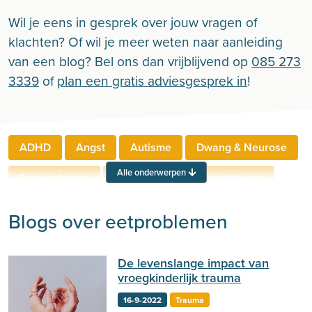
Wil je eens in gesprek over jouw vragen of
klachten? Of wil je meer weten naar aanleiding
van een blog? Bel ons dan vrijblijvend op
085 273
3339
of
plan een gratis adviesgesprek in
!
ADHD
Angst
Autisme
Dwang & Neurose
Alle onderwerpen
Eetproblemen
Relaties
Werkgerelateerd
Rouw & Verlies
Stress
Trauma
Zelfbeeld
Blogs over eetproblemen
Lichamelijke klachten
Ouderen
De levenslange impact van
Neuropsychologie
Verslaving
Zingeving
vroegkinderlijk trauma
Persoonlijkheid
Sport
Hechting
Welzijn
16-9-2022
Trauma