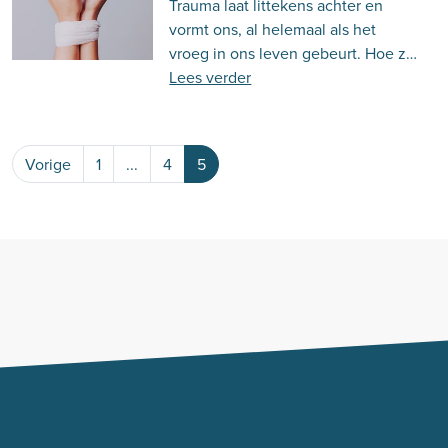
Trauma laat littekens achter en
Behandeling
Actueel
Stemming
vormt ons, al helemaal als het
vroeg in ons leven gebeurt. Hoe zit
Psycholoog.nl
Emoties
Ouderschap
dat?
Lees verder
Communicatie
Vorige
1
...
4
5