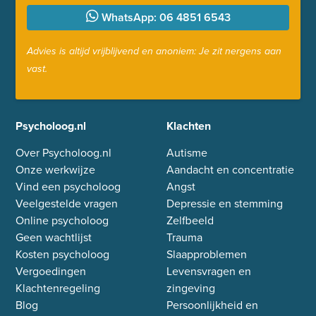
WhatsApp: 06 4851 6543
Advies is altijd vrijblijvend en anoniem: Je zit nergens aan
vast.
Psycholoog.nl
Klachten
Over Psycholoog.nl
Autisme
Onze werkwijze
Aandacht en concentratie
Vind een psycholoog
Angst
Veelgestelde vragen
Depressie en stemming
Online psycholoog
Zelfbeeld
Geen wachtlijst
Trauma
Kosten psycholoog
Slaapproblemen
Vergoedingen
Levensvragen en
Klachtenregeling
zingeving
Blog
Persoonlijkheid en