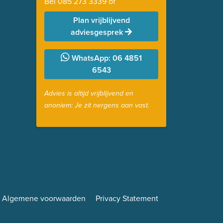
Bel
085 273 3339
of
Plan vrijblijvend
adviesgesprek
WhatsApp: 06 4851
6543
Advies is altijd vrijblijvend en
anoniem: Je zit nergens aan vast.
Algemene voorwaarden
Privacy Statement