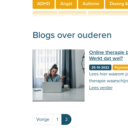
ADHD
Angst
Autisme
Dwang &
Trauma
Zelfbeeld
Lichamelijke klac
Hechting
Welzijn
Behandeling
Blogs over ouderen
Online therapie 
Werkt dat wel?
25-10-2022
Psychol
Lees hier waarom jo
therapie waarschijnl
Lees verder
Vorige
1
2