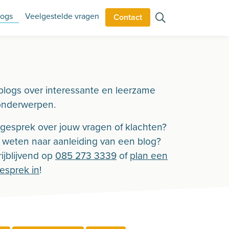
logs
Veelgestelde vragen
Contact
blogs over interessante en leerzame
onderwerpen.
n gesprek over jouw vragen of klachten?
r weten naar aanleiding van een blog?
ijblijvend op
085 273 3339
of
plan een
gesprek in
!