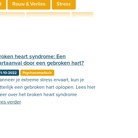
d
Rouw & Verlies
Stress
Zingeving
Persoonlijkheid
Sport
derschap
Communicatie
roken heart syndrome: Een
artaanval door een gebroken hart?
1-10-2022
Psychosomatisch
nneer je extreme stress ervaart, kun je
tterlijk een gebroken hart oplopen. Lees hier
eer over het broken heart syndrome
ees verder