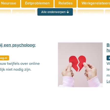
 Neurose
Eetproblemen
Relaties
Werkgerelateer
Alle onderwerpen
hten
Ouderen
Neuropsychologie
Verslaving
Actueel
Stemming
Psycholoog.nl
Emoties
Ou
bij een psycholoog:
B
h
oog.nl
2
uw twijfels over online
Wa
ijk niet nodig zijn.
le
m
L