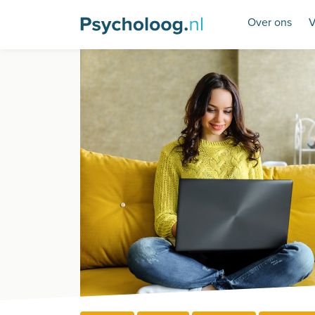
Over ons
V