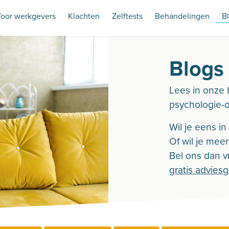
oor werkgevers
Klachten
Zelftests
Behandelingen
B
Blogs
Lees in onze 
psychologie-
Wil je eens i
Of wil je mee
Bel ons dan vr
gratis advies