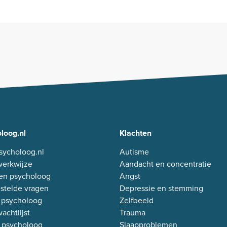
loog.nl
Klachten
sycholoog.nl
Autisme
erkwijze
Aandacht en concentratie
en psycholoog
Angst
stelde vragen
Depressie en stemming
 psycholoog
Zelfbeeld
achtlijst
Trauma
 psycholoog
Slaapproblemen