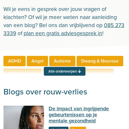
Wil je eens in gesprek over jouw vragen of
klachten? Of wil je meer weten naar aanleiding
van een blog? Bel ons dan vrijblijvend op
085 273
3339
of
plan een gratis adviesgesprek in
!
ADHD
Angst
Autisme
Dwang & Neurose
Alle onderwerpen
Eetproblemen
Relaties
Werkgerelateerd
Rouw & Verlies
Stress
Trauma
Zelfbeeld
Blogs over rouw-verlies
Lichamelijke klachten
Ouderen
De impact van ingrijpende
Neuropsychologie
Verslaving
Zingeving
gebeurtenissen op je
mentale gezondheid
Persoonlijkheid
Sport
Hechting
Welzijn