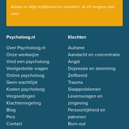
Advies is altijd vrijblijvend en anoniem: Je zit nergens aan
vast.
Psycholoog.nl
Klachten
Over Psycholoog.nl
Autisme
Onze werkwijze
Aandacht en concentratie
Vind een psycholoog
Angst
Veelgestelde vragen
Depressie en stemming
Online psycholoog
Zelfbeeld
Geen wachtlijst
Trauma
Kosten psycholoog
Slaapproblemen
Vergoedingen
Levensvragen en
Klachtenregeling
zingeving
Blog
Persoonlijkheid en
Pers
patronen
Contact
Burn-out