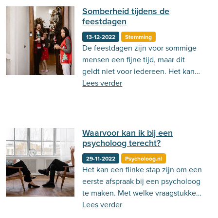
Somberheid tijdens de
feestdagen
13-12-2022
Stemming
De feestdagen zijn voor sommige
mensen een fijne tijd, maar dit
geldt niet voor iedereen. Het kan
ook een hele eenzame tijd zijn.
Lees verder
Ook de familiebanden komen in
deze tijd soms onder druk te staan.
Lees in deze blog hoe je hier mee
om kan gaan!
Waarvoor kan ik bij een
psycholoog terecht?
29-11-2022
Psycholoog.nl
Het kan een flinke stap zijn om een
eerste afspraak bij een psycholoog
te maken. Met welke vraagstukken
kan je nou eigenlijk bij een
Lees verder
psycholoog terecht?