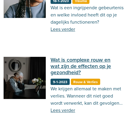
18-1-2023
Trauma
Wat is een ingrijpende gebeurtenis
Behandeling
Actueel
Stemming
en welke invloed heeft dit op je
Psycholoog.nl
Emoties
Ouderschap
dagelijks functioneren?
Lees verder
Communicatie
Wat is complexe rouw en
wat zijn de effecten op je
gezondheid?
9-1-2023
Rouw & Verlies
We krijgen allemaal te maken met
verlies. Wanneer dit niet goed
wordt verwerkt, kan dit gevolgen
hebben voor je mentale en fysieke
Lees verder
gezondheid.