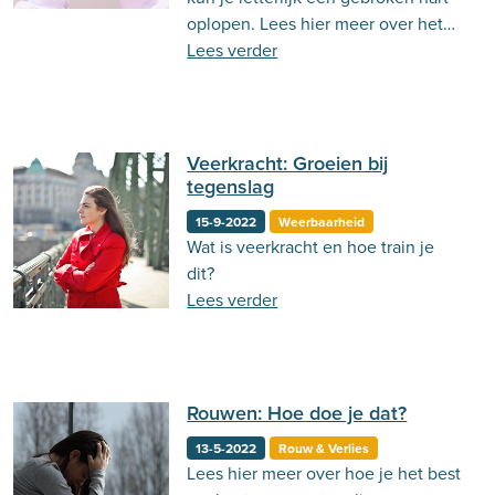
oplopen. Lees hier meer over het
broken heart syndrome
Lees verder
Veerkracht: Groeien bij
tegenslag
15-9-2022
Weerbaarheid
Wat is veerkracht en hoe train je
dit?
Lees verder
Rouwen: Hoe doe je dat?
13-5-2022
Rouw & Verlies
Lees hier meer over hoe je het best