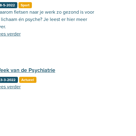
8-5-2022
Sport
aarom fietsen naar je werk zo gezond is voor
 lichaam én psyche? Je leest er hier meer
er.
ees verder
eek van de Psychiatrie
23-3-2022
Actueel
ees verder