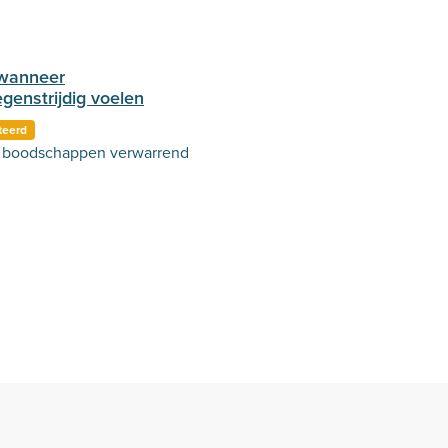
 wanneer
enstrijdig voelen
teerd
ls boodschappen verwarrend
jn