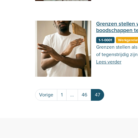
Grenzen stellen
boodschappen teg
1-1-0001
Werkgerela
Grenzen stellen a
of tegenstrijdig zi
Lees verder
Vorige
1
...
46
47