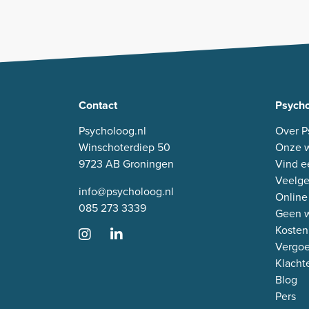
Contact
Psycho
Psycholoog.nl
Over P
Winschoterdiep 50
Onze w
9723 AB Groningen
Vind e
Veelge
info@psycholoog.nl
Online
085 273 3339
Geen w
Kosten
Vergo
Klacht
Blog
Pers