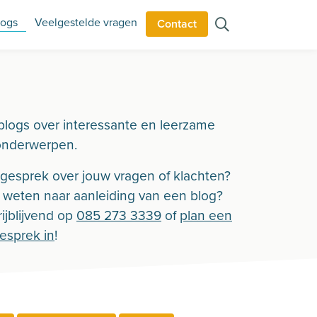
logs
Veelgestelde vragen
Contact
blogs over interessante en leerzame
onderwerpen.
n gesprek over jouw vragen of klachten?
r weten naar aanleiding van een blog?
ijblijvend op
085 273 3339
of
plan een
gesprek in
!