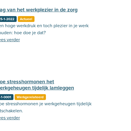
ag van het werkplezier in de zorg
5-1-2022
Actueel
en hoge werkdruk en toch plezier in je werk
ouden: hoe doe je dat?
ees verder
oe stresshormonen het
erkgeheugen tijdelijk lamleggen
-1-0001
Werkgerelateerd
oe stresshormonen je werkgeheugen tijdelijk
itschakelen.
ees verder