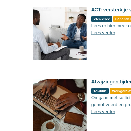
ACT: versterk je 
21-2-2022
Behandel
Lees er hier meer o
Lees verder
Afwijzingen tijden
1-1-0001
Werkgerela
Omgaan met sollicita
gemotiveerd en pro
Lees verder