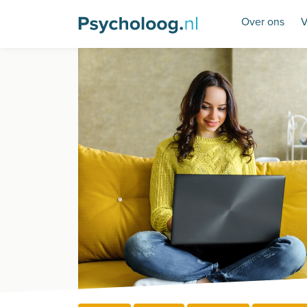
Over ons
V