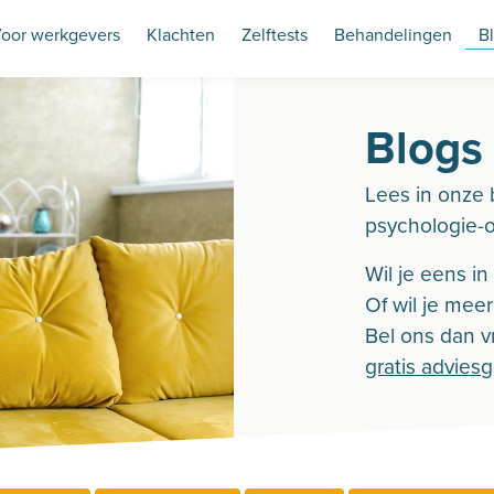
oor werkgevers
Klachten
Zelftests
Behandelingen
B
Blogs
Lees in onze 
psychologie-
Wil je eens i
Of wil je mee
Bel ons dan vr
gratis advies