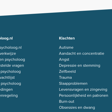
loog.nl
Klachten
sycholoog.nl
Autisme
erkwijze
Aandacht en concentratie
en psycholoog
Angst
stelde vragen
Depressie en stemming
 psycholoog
Zelfbeeld
achtlijst
Trauma
 psycholoog
Slaapproblemen
edingen
Levensvragen en zingeving
enregeling
Persoonlijkheid en patronen
Burn-out
Obsessies en dwang