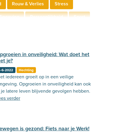
d
Rouw & Verlies
Stress
Zingeving
Persoonlijkheid
Sport
derschap
Communicatie
pgroeien in onveiligheid: Wat doet het
et je?
3-6-2022
Hechting
et iedereen groeit op in een veilige
mgeving. Opgroeien in onveiligheid kan ook
n je latere leven blijvende gevolgen hebben.
ees verder
ewegen is gezond: Fiets naar je Werk!