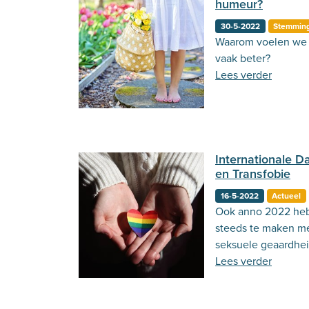
humeur?
30-5-2022
Stemmin
Waarom voelen we 
vaak beter?
Lees verder
Internationale 
en Transfobie
16-5-2022
Actueel
Ook anno 2022 heb
steeds te maken me
seksuele geaardhei
over waarom de Int
Lees verder
Homofobie en Trans
belangrijk is.