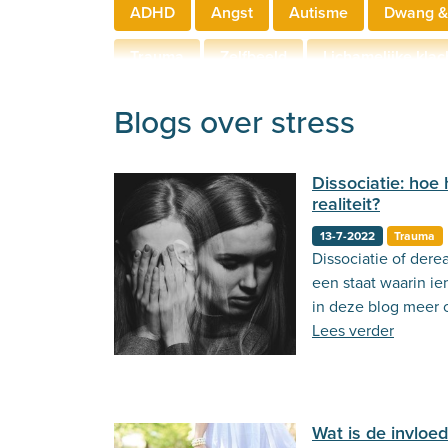
ADHD
Angst
Autisme
Dwang &
Trauma
Zelfbeeld
Lichamelijke klac
Hechting
Welzijn
Behandeling
Blogs over stress
Dissociatie: hoe 
realiteit?
13-7-2022
Trauma
Dissociatie of derea
een staat waarin i
in deze blog meer 
Lees verder
Wat is de invloe