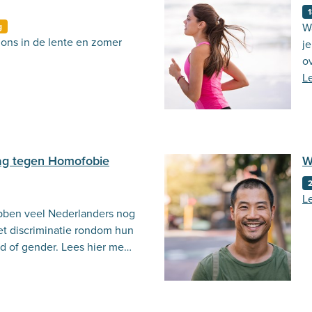
1
W
g
ons in de lente en zomer
je
ov
L
Dag tegen Homofobie
W
L
ben veel Nederlanders nog
t discriminatie rondom hun
d of gender. Lees hier meer
ernationale Dag tegen
fobie nog steeds zo