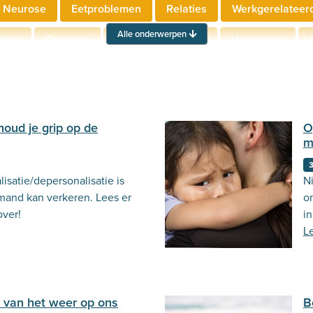
 Neurose
Eetproblemen
Relaties
Werkgerelateer
Alle onderwerpen
hten
Ouderen
Neuropsychologie
Verslaving
Actueel
Stemming
Psycholoog.nl
Emoties
Ou
houd je grip op de
O
m
lisatie/depersonalisatie is
Ni
emand kan verkeren. Lees er
o
over!
i
L
d van het weer op ons
B