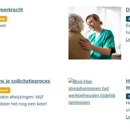
veerkracht
D
ing
2
ver
E
h
L
s je sollicitatieproces
H
w
teerd
tie-afwijzingen: blijf
1
H
beer het nog een keer!
u
L