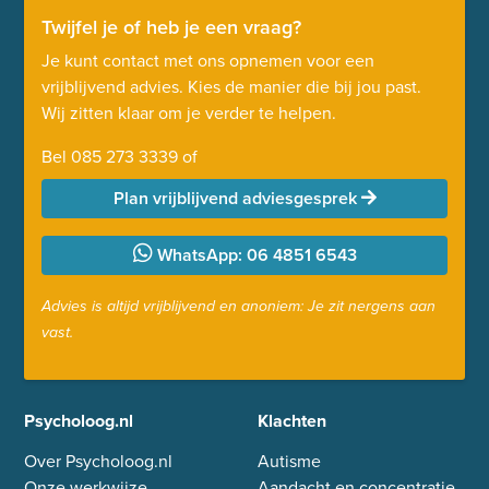
Twijfel je of heb je een vraag?
Je kunt contact met ons opnemen voor een
vrijblijvend advies. Kies de manier die bij jou past.
Wij zitten klaar om je verder te helpen.
Bel
085 273 3339
of
Plan vrijblijvend adviesgesprek
WhatsApp: 06 4851 6543
Advies is altijd vrijblijvend en anoniem: Je zit nergens aan
vast.
Psycholoog.nl
Klachten
Over Psycholoog.nl
Autisme
Onze werkwijze
Aandacht en concentratie