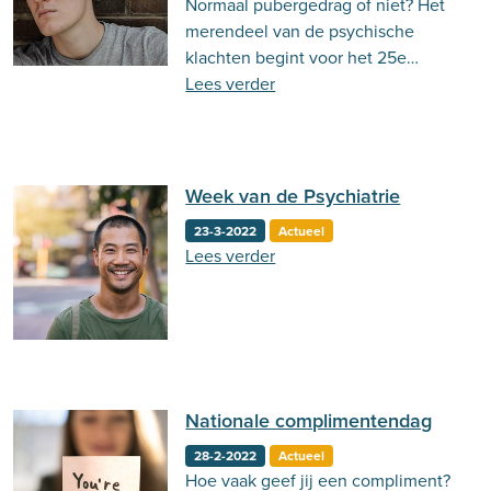
Normaal pubergedrag of niet? Het
Behandeling
Actueel
Stemming
merendeel van de psychische
klachten begint voor het 25e
Psycholoog.nl
Emoties
Ouderschap
levensjaar. Daarom is het extra
Lees verder
belangrijk om vroeg in te grijpen bij
Communicatie
beginnende psychische
problemen.
Week van de Psychiatrie
23-3-2022
Actueel
Lees verder
Nationale complimentendag
28-2-2022
Actueel
Hoe vaak geef jij een compliment?