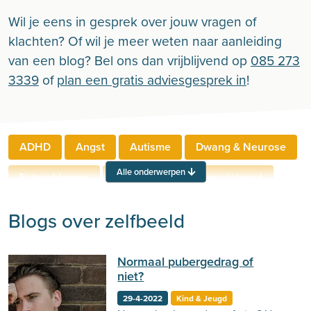
Wil je eens in gesprek over jouw vragen of
klachten? Of wil je meer weten naar aanleiding
van een blog? Bel ons dan vrijblijvend op
085 273
3339
of
plan een gratis adviesgesprek in
!
ADHD
Angst
Autisme
Dwang & Neurose
Alle onderwerpen
Eetproblemen
Relaties
Werkgerelateerd
Rouw & Verlies
Stress
Trauma
Zelfbeeld
Blogs over zelfbeeld
Lichamelijke klachten
Ouderen
Normaal pubergedrag of
Neuropsychologie
Verslaving
Zingeving
niet?
Persoonlijkheid
Sport
Hechting
Welzijn
29-4-2022
Kind & Jeugd