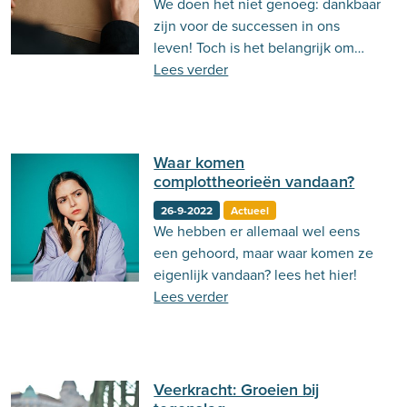
We doen het niet genoeg: dankbaar
Behandeling
Actueel
Stemming
zijn voor de successen in ons
leven! Toch is het belangrijk om
Psycholoog.nl
Emoties
Ouderschap
dankbaar te zijn. Lees hier waarom!
Lees verder
Communicatie
Waar komen
complottheorieën vandaan?
26-9-2022
Actueel
We hebben er allemaal wel eens
een gehoord, maar waar komen ze
eigenlijk vandaan? lees het hier!
Lees verder
Veerkracht: Groeien bij