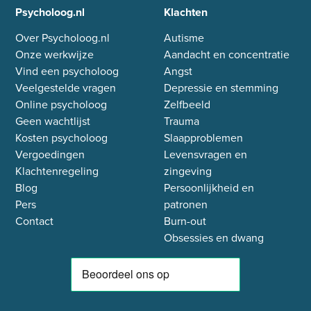
Psycholoog.nl
Klachten
Over Psycholoog.nl
Autisme
Onze werkwijze
Aandacht en concentratie
Vind een psycholoog
Angst
Veelgestelde vragen
Depressie en stemming
Online psycholoog
Zelfbeeld
Geen wachtlijst
Trauma
Kosten psycholoog
Slaapproblemen
Vergoedingen
Levensvragen en
Klachtenregeling
zingeving
Blog
Persoonlijkheid en
Pers
patronen
Contact
Burn-out
Obsessies en dwang