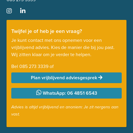
Twijfel je of heb je een vraag?
Je kunt contact met ons opnemen voor een
vrijblijvend advies. Kies de manier die bij jou past.
Wij zitten klaar om je verder te helpen.
Bel
085 273 3339
of
Plan vrijblijvend adviesgesprek
WhatsApp: 06 4851 6543
Advies is altijd vrijblijvend en anoniem: Je zit nergens aan
vast.