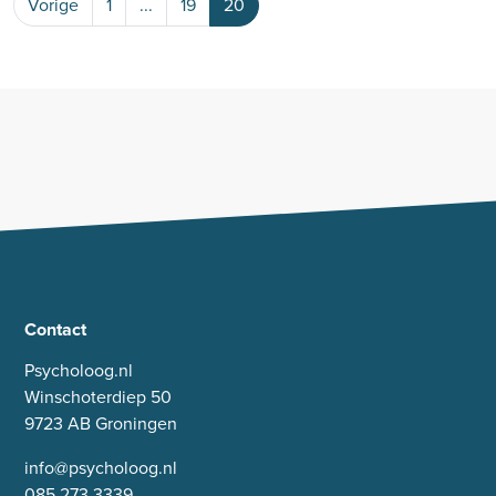
Vorige
1
...
19
20
Contact
Psycholoog.nl
Winschoterdiep 50
9723 AB Groningen
info@psycholoog.nl
085 273 3339