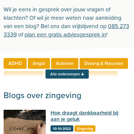
Wil je eens in gesprek over jouw vragen of
klachten? Of wil je meer weten naar aanleiding
van een blog? Bel ons dan vrijblijvend op
085 273
3339
of
plan een gratis adviesgesprek in
!
ADHD
Angst
Autisme
Dwang & Neurose
Alle onderwerpen
Eetproblemen
Relaties
Werkgerelateerd
Rouw & Verlies
Stress
Trauma
Zelfbeeld
Blogs over zingeving
Lichamelijke klachten
Ouderen
Hoe draagt dankbaarheid bij
Neuropsychologie
Verslaving
Zingeving
aan je geluk
Persoonlijkheid
Sport
Hechting
Welzijn
10-10-2022
Zingeving