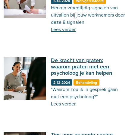
5-12-2024
Werkgerelateerd
Herken vroegtijdig signalen van
Behandeling
Actueel
Stemming
uitvallen bij jouw werknemers door
Psycholoog.nl
Emoties
Ouderschap
deze 8 signalen.
Lees verder
Communicatie
De kracht van praten:
waarom praten met een
psycholoog je kan helpen
2-12-2024
Behandeling
"Waarom zou ik in gesprek gaan
met een psycholoog?"
Lees verder
Tips voor gezonde coping