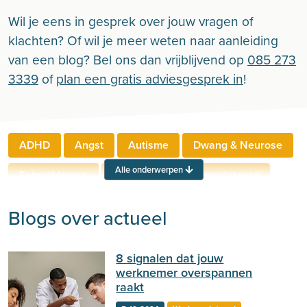
Wil je eens in gesprek over jouw vragen of
klachten? Of wil je meer weten naar aanleiding
van een blog? Bel ons dan vrijblijvend op
085 273
3339
of
plan een gratis adviesgesprek in
!
ADHD
Angst
Autisme
Dwang & Neurose
Alle onderwerpen
Eetproblemen
Relaties
Werkgerelateerd
Rouw & Verlies
Stress
Trauma
Zelfbeeld
Blogs over actueel
Lichamelijke klachten
Ouderen
8 signalen dat jouw
Neuropsychologie
Verslaving
Zingeving
werknemer overspannen
raakt
Persoonlijkheid
Sport
Hechting
Welzijn