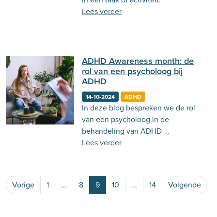
Lees verder
ADHD Awareness month: de
rol van een psycholoog bij
ADHD
14-10-2024
ADHD
In deze blog bespreken we de rol
van een psycholoog in de
behandeling van ADHD-
symptomen.
Lees verder
Vorige
1
...
8
9
10
...
14
Volgende