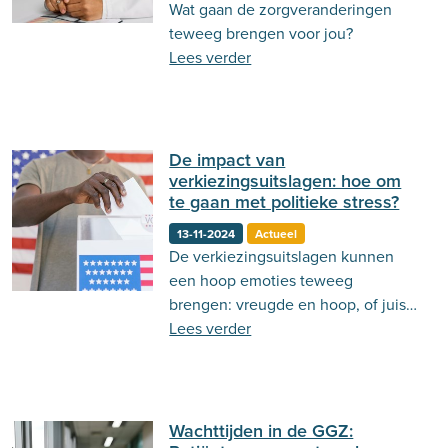
Wat gaan de zorgveranderingen
teweeg brengen voor jou?
Lees verder
De impact van
verkiezingsuitslagen: hoe om
te gaan met politieke stress?
13-11-2024
Actueel
De verkiezingsuitslagen kunnen
een hoop emoties teweeg
brengen: vreugde en hoop, of juist
angst en hopeloosheid.
Lees verder
Wachttijden in de GGZ: