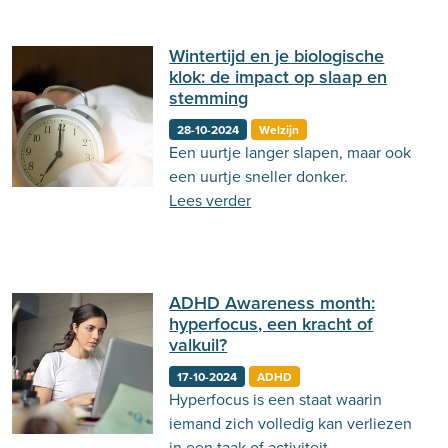
Wintertijd en je biologische
klok: de impact op slaap en
stemming
28-10-2024
Welzijn
Een uurtje langer slapen, maar ook
een uurtje sneller donker.
Lees verder
ADHD Awareness month:
hyperfocus, een kracht of
valkuil?
17-10-2024
ADHD
Hyperfocus is een staat waarin
iemand zich volledig kan verliezen
in een taak of activiteit.