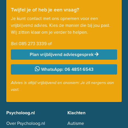
Twijfel je of heb je een vraag?
Je kunt contact met ons opnemen voor een
vrijblijvend advies. Kies de manier die bij jou past.
Wij zitten klaar om je verder te helpen.
Bel
085 273 3339
of
Plan vrijblijvend adviesgesprek
WhatsApp: 06 4851 6543
Advies is altijd vrijblijvend en anoniem: Je zit nergens aan
vast.
Psycholoog.nl
Klachten
Over Psycholoog.nl
Autisme