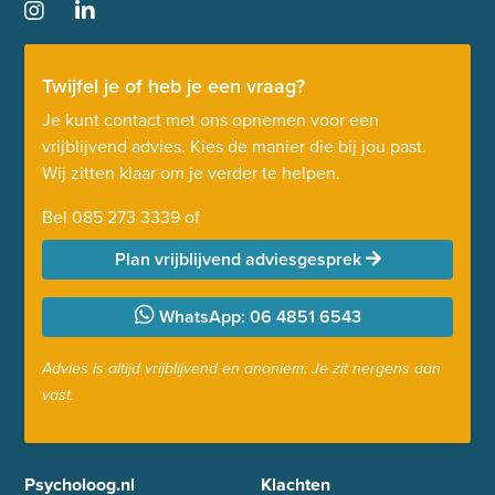
Twijfel je of heb je een vraag?
Je kunt contact met ons opnemen voor een
vrijblijvend advies. Kies de manier die bij jou past.
Wij zitten klaar om je verder te helpen.
Bel
085 273 3339
of
Plan vrijblijvend adviesgesprek
WhatsApp: 06 4851 6543
Advies is altijd vrijblijvend en anoniem: Je zit nergens aan
vast.
Psycholoog.nl
Klachten