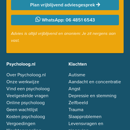
Plan vrijblijvend adviesgesprek
WhatsApp: 06 4851 6543
Advies is altijd vrijblijvend en anoniem: Je zit nergens aan
vast.
Psycholoog.nl
Klachten
Over Psycholoog.nl
Autisme
Onze werkwijze
Aandacht en concentratie
Vind een psycholoog
Angst
Veelgestelde vragen
Depressie en stemming
Online psycholoog
Zelfbeeld
Geen wachtlijst
Trauma
Kosten psycholoog
Slaapproblemen
Vergoedingen
Levensvragen en