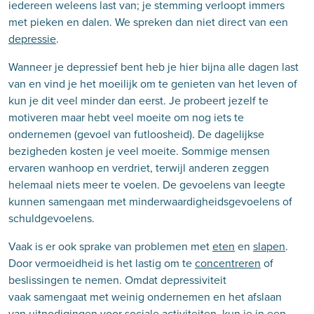
iedereen weleens last van; je stemming verloopt immers
met pieken en dalen. We spreken dan niet direct van een
depressie
.
Wanneer je depressief bent heb je hier bijna alle dagen last
van en vind je het moeilijk om te genieten van het leven of
kun je dit veel minder dan eerst. Je probeert jezelf te
motiveren maar hebt veel moeite om nog iets te
ondernemen (gevoel van futloosheid). De dagelijkse
bezigheden kosten je veel moeite. Sommige mensen
ervaren wanhoop en verdriet, terwijl anderen zeggen
helemaal niets meer te voelen. De gevoelens van leegte
kunnen samengaan met minderwaardigheidsgevoelens of
schuldgevoelens.
Vaak is er ook sprake van problemen met
eten
en
slapen
.
Door vermoeidheid is het lastig om te
concentreren
of
beslissingen te nemen. Omdat depressiviteit
vaak samengaat met weinig ondernemen en het afslaan
van uitnodigingen voor sociale activiteiten, kun je in een