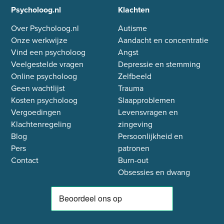
Psycholoog.nl
Klachten
Over Psycholoog.nl
Autisme
Onze werkwijze
Aandacht en concentratie
Vind een psycholoog
Angst
Veelgestelde vragen
Depressie en stemming
Online psycholoog
Zelfbeeld
Geen wachtlijst
Trauma
Kosten psycholoog
Slaapproblemen
Vergoedingen
Levensvragen en
Klachtenregeling
zingeving
Blog
Persoonlijkheid en
Pers
patronen
Contact
Burn-out
Obsessies en dwang