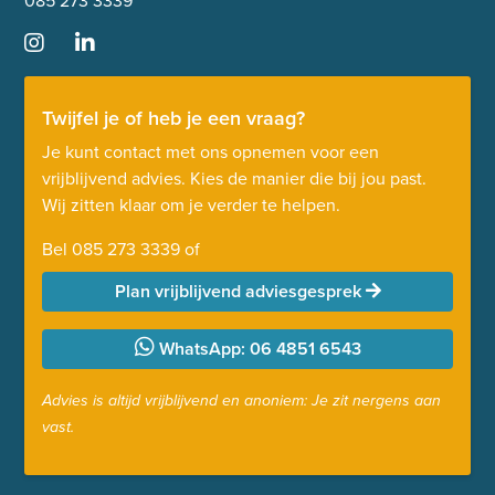
085 273 3339
Twijfel je of heb je een vraag?
Je kunt contact met ons opnemen voor een
vrijblijvend advies. Kies de manier die bij jou past.
Wij zitten klaar om je verder te helpen.
Bel
085 273 3339
of
Plan vrijblijvend adviesgesprek
WhatsApp: 06 4851 6543
Advies is altijd vrijblijvend en anoniem: Je zit nergens aan
vast.