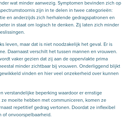
 ander wat minder aanwezig. Symptomen bevinden zich op
ctrumstoornis zijn in te delen in twee categorieën:
tie en anderzijds zich herhalende gedragspatronen en
 beter in staat om logisch te denken. Zij laten zich minder
eslissingen.
s leven, maar dat is niet noodzakelijk het geval. Er is
sme. Daarnaast verschilt het tussen mannen en vrouwen.
rdt vaker gezien dat zij aan de oppervlakte prima
eestal minder zichtbaar bij vrouwen. Onderliggend blijkt
ingewikkeld vinden en hier veel onzekerheid over kunnen
verstandelijke beperking waardoor er ernstige
rdat ze moeite hebben met communiceren, komen ze
rnaast repetitief gedrag vertonen. Doordat ze inflexibel
n of onvoorspelbaarheid.