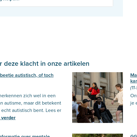
 deze klacht in onze artikelen
beetje autistisch, of toch
Ma
ka
(11
erkennen zich wel in een
Ont
n autisme, maar dit betekent
je
k echt autistisch bent. Lees er
 verder
informatie over mentale
GG