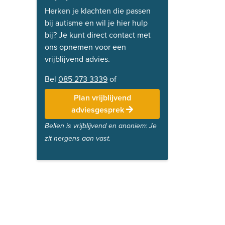
Herken je klachten die passen
bij autisme en wil je hier hulp
bij? Je kunt direct contact met
ons opnemen voor een
vrijblijvend advies.
Bel
085 273 3339
of
Plan vrijblijvend
adviesgesprek
Bellen is vrijblijvend en anoniem: Je
zit nergens aan vast.