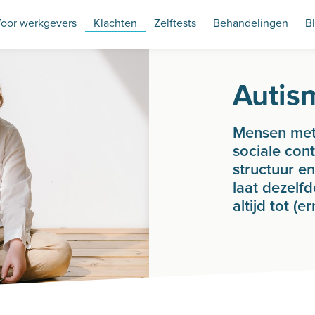
oor werkgevers
Klachten
Zelftests
Behandelingen
B
Autis
Mensen met
sociale con
structuur e
laat dezelfd
altijd tot (e