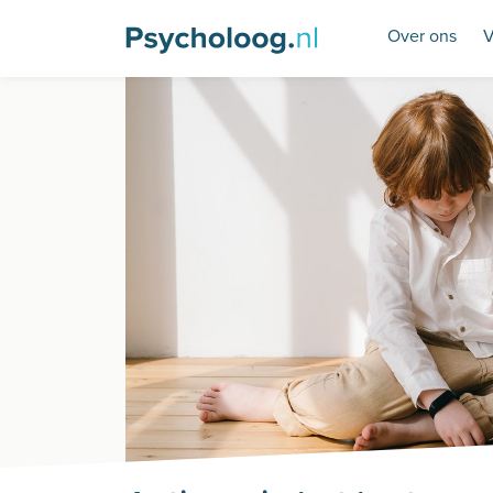
Over ons
V