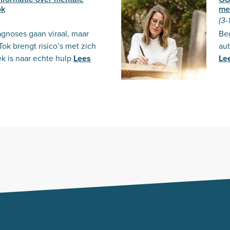
ok
me
(3-
iagnoses gaan viraal, maar
Be
Tok brengt risico’s met zich
aut
k is naar echte hulp
Lees
Le