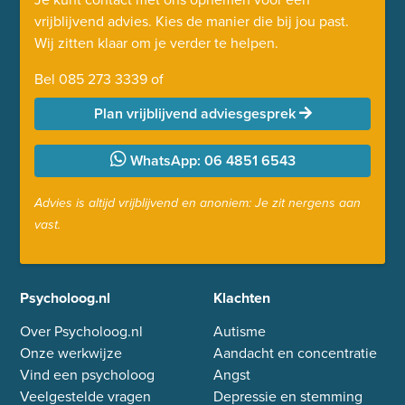
vrijblijvend advies. Kies de manier die bij jou past.
Wij zitten klaar om je verder te helpen.
Bel
085 273 3339
of
Plan vrijblijvend adviesgesprek
WhatsApp: 06 4851 6543
Advies is altijd vrijblijvend en anoniem: Je zit nergens aan
vast.
Psycholoog.nl
Klachten
Over Psycholoog.nl
Autisme
Onze werkwijze
Aandacht en concentratie
Vind een psycholoog
Angst
Veelgestelde vragen
Depressie en stemming