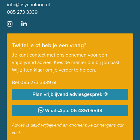
info@psycholoog.nl
085 273 3339
Twijfel je of heb je een vraag?
Je kunt contact met ons opnemen voor een
vrijblijvend advies. Kies de manier die bij jou past.
Wij zitten klaar om je verder te helpen.
Bel
085 273 3339
of
Plan vrijblijvend adviesgesprek
WhatsApp: 06 4851 6543
Advies is altijd vrijblijvend en anoniem: Je zit nergens aan
vast.