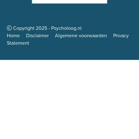
Copyright
2025
- Psycholoog.nl
Home
Disclaimer
Algemene voorwaarden
Privacy
Statement