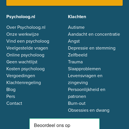
Psycholoog.nl
Klachten
Over Psycholoog.nl
Autisme
Onze werkwijze
Aandacht en concentratie
Vind een psycholoog
Angst
Veelgestelde vragen
Depressie en stemming
Online psycholoog
Zelfbeeld
Geen wachtlijst
Trauma
Kosten psycholoog
Slaapproblemen
Vergoedingen
Levensvragen en
Klachtenregeling
zingeving
Blog
Persoonlijkheid en
Pers
patronen
Contact
Burn-out
Obsessies en dwang