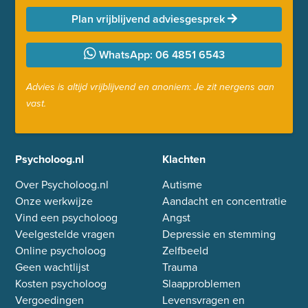
Plan vrijblijvend adviesgesprek
WhatsApp: 06 4851 6543
Advies is altijd vrijblijvend en anoniem: Je zit nergens aan
vast.
Psycholoog.nl
Klachten
Over Psycholoog.nl
Autisme
Onze werkwijze
Aandacht en concentratie
Vind een psycholoog
Angst
Veelgestelde vragen
Depressie en stemming
Online psycholoog
Zelfbeeld
Geen wachtlijst
Trauma
Kosten psycholoog
Slaapproblemen
Vergoedingen
Levensvragen en