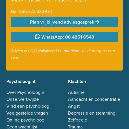
Bel
085 273 3339
of
Plan vrijblijvend adviesgesprek
WhatsApp: 06 4851 6543
Advies is altijd vrijblijvend en anoniem: Je zit nergens aan
vast.
Psycholoog.nl
Klachten
Over Psycholoog.nl
Autisme
Onze werkwijze
Aandacht en concentratie
Vind een psycholoog
Angst
Veelgestelde vragen
Depressie en stemming
Online psycholoog
Zelfbeeld
Geen wachtlijst
Trauma