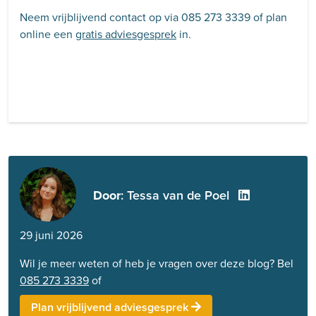
Neem vrijblijvend contact op via 085 273 3339 of plan
online een
gratis adviesgesprek
in.
Door
: Tessa van de Poel
29 juni 2026
Wil je meer weten of heb je vragen over deze blog? Bel
085 273 3339
of
Plan vrijblijvend adviesgesprek