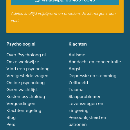
Advies is altijd vrijblijvend en anoniem: Je zit nergens aan
vast.
Psycholoog.nl
Klachten
Over Psycholoog.nl
Autisme
Onze werkwijze
Aandacht en concentratie
Vind een psycholoog
Angst
Veelgestelde vragen
Depressie en stemming
Online psycholoog
Zelfbeeld
Geen wachtlijst
Trauma
Kosten psycholoog
Slaapproblemen
Vergoedingen
Levensvragen en
Klachtenregeling
zingeving
Blog
Persoonlijkheid en
Pers
patronen