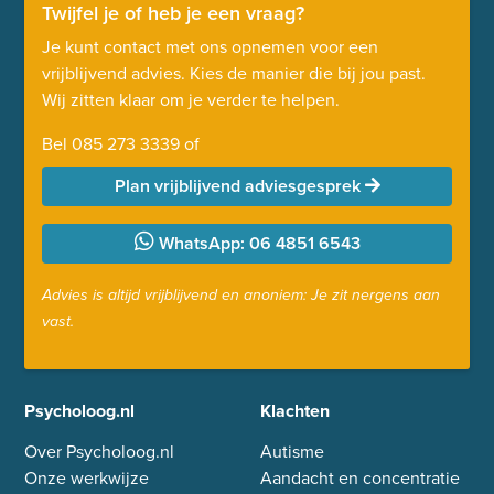
Twijfel je of heb je een vraag?
Je kunt contact met ons opnemen voor een
vrijblijvend advies. Kies de manier die bij jou past.
Wij zitten klaar om je verder te helpen.
Bel
085 273 3339
of
Plan vrijblijvend adviesgesprek
WhatsApp: 06 4851 6543
Advies is altijd vrijblijvend en anoniem: Je zit nergens aan
vast.
Psycholoog.nl
Klachten
Over Psycholoog.nl
Autisme
Onze werkwijze
Aandacht en concentratie