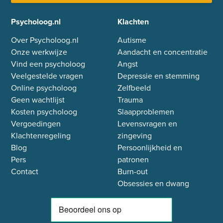
Psycholoog.nl
Klachten
Over Psycholoog.nl
Autisme
Onze werkwijze
Aandacht en concentratie
Vind een psycholoog
Angst
Veelgestelde vragen
Depressie en stemming
Online psycholoog
Zelfbeeld
Geen wachtlijst
Trauma
Kosten psycholoog
Slaapproblemen
Vergoedingen
Levensvragen en
Klachtenregeling
zingeving
Blog
Persoonlijkheid en
Pers
patronen
Contact
Burn-out
Obsessies en dwang