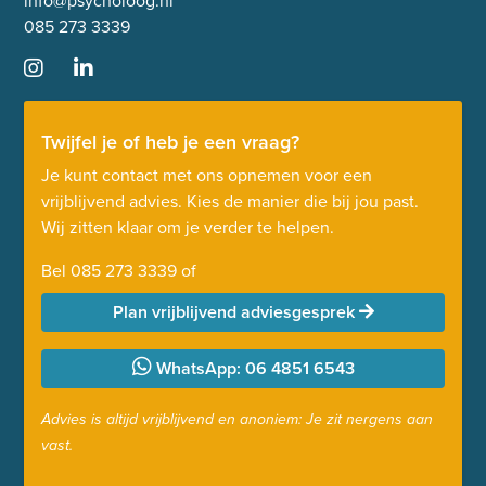
info@psycholoog.nl
085 273 3339
Twijfel je of heb je een vraag?
Je kunt contact met ons opnemen voor een
vrijblijvend advies. Kies de manier die bij jou past.
Wij zitten klaar om je verder te helpen.
Bel
085 273 3339
of
Plan vrijblijvend adviesgesprek
WhatsApp: 06 4851 6543
Advies is altijd vrijblijvend en anoniem: Je zit nergens aan
vast.