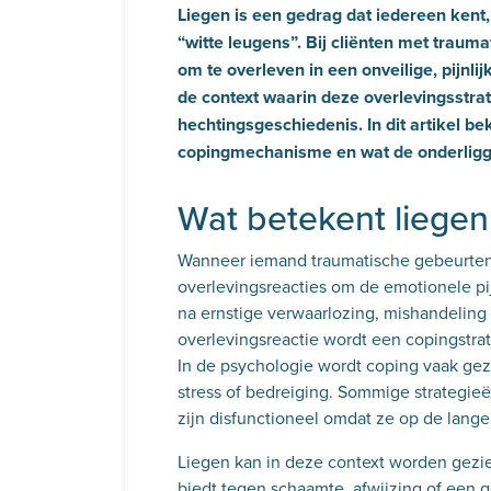
Liegen is een gedrag dat iedereen ken
“witte leugens”. Bij cliënten met trauma
om te overleven in een onveilige, pijnl
de context waarin deze overlevingsstra
hechtingsgeschiedenis. In dit artikel b
copingmechanisme en wat de onderligg
Wat betekent liege
Wanneer iemand traumatische gebeurteni
overlevingsreacties om de emotionele pi
na ernstige verwaarlozing, mishandeling o
overlevingsreactie wordt een copings
In de psychologie wordt coping vaak ge
stress of bedreiging. Sommige strategieë
zijn disfunctioneel omdat ze op de lang
Liegen kan in deze context worden gezie
biedt tegen schaamte, afwijzing of een 