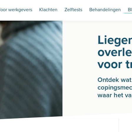
oor werkgevers
Klachten
Zelftests
Behandelingen
B
Liegen
overle
voor 
Ontdek wat 
copingsmec
waar het v