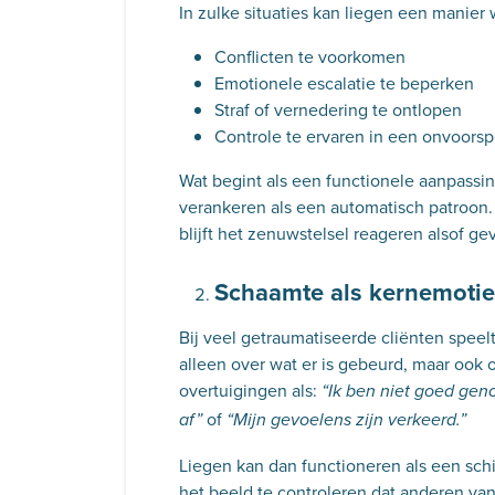
In zulke situaties kan liegen een manier
Conflicten te voorkomen
Emotionele escalatie te beperken
Straf of vernedering te ontlopen
Controle te ervaren in een onvoors
Wat begint als een functionele aanpassi
verankeren als een automatisch patroon.
blijft het zenuwstelsel reageren alsof gev
Schaamte als kernemotie
Bij veel getraumatiseerde cliënten speel
alleen over wat er is gebeurd, maar ook o
overtuigingen als:
“Ik ben niet goed gen
of
af”
“Mijn gevoelens zijn verkeerd.”
Liegen kan dan functioneren als een schi
het beeld te controleren dat anderen va