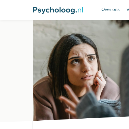
Over ons
V