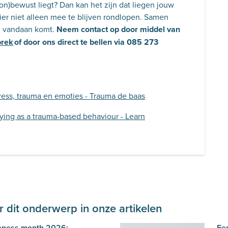
 (on)bewust liegt? Dan kan het zijn dat liegen jouw
ier niet alleen mee te blijven rondlopen. Samen
g vandaan komt.
Neem contact op door middel van
prek
of door ons direct te bellen via 085 273
ress, trauma en emoties - Trauma de baas
: Lying as a trauma-based behaviour - Learn
 dit onderwerp in onze artikelen
eness month 2026:
Ee