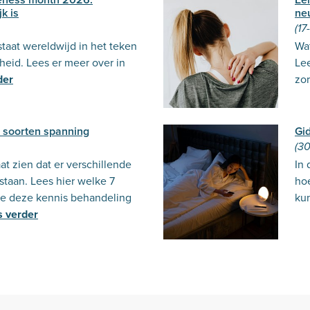
k is
ne
(17
taat wereldwijd in het teken
Wat
eid. Lees er meer over in
Le
der
zo
7 soorten spanning
Gid
(30
t zien dat er verschillende
In 
staan. Lees hier welke 7
ho
hoe deze kennis behandeling
ku
s verder