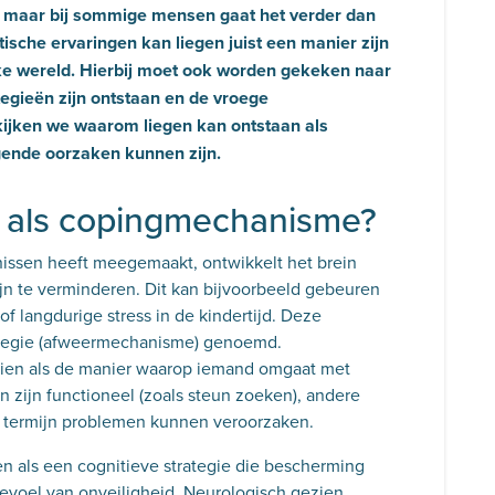
t, maar bij sommige mensen gaat het verder dan
tische ervaringen kan liegen juist een manier zijn
ijke wereld. Hierbij moet ook worden gekeken naar
tegieën zijn ontstaan en de vroege
ekijken we waarom liegen kan ontstaan als
ende oorzaken kunnen zijn.
n als copingmechanisme?
ssen heeft meegemaakt, ontwikkelt het brein
jn te verminderen. Dit kan bijvoorbeeld gebeuren
f langdurige stress in de kindertijd. Deze
trategie (afweermechanisme) genoemd.
zien als de manier waarop iemand omgaat met
n zijn functioneel (zoals steun zoeken), andere
e termijn problemen kunnen veroorzaken.
n als een cognitieve strategie die bescherming
gevoel van onveiligheid. Neurologisch gezien