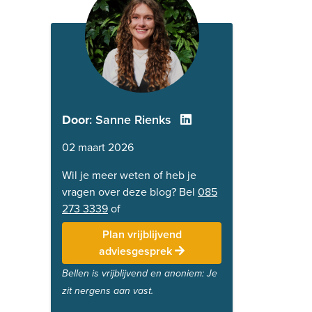
Door
: Sanne Rienks
02 maart 2026
Wil je meer weten of heb je
vragen over deze blog? Bel
085
273 3339
of
Plan vrijblijvend
adviesgesprek
Bellen is vrijblijvend en anoniem: Je
zit nergens aan vast.