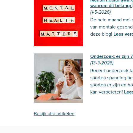
waarom dit belangrij
(1-5-2026)
De hele maand mei s
van mentale gezondh
deze blog!
Lees ver
Onderzoek: er zijn 
(13-3-2026)
Recent onderzoek laa
soorten spanning be
soorten er zijn en 
kan verbeteren!
Lee
Bekijk alle artikelen