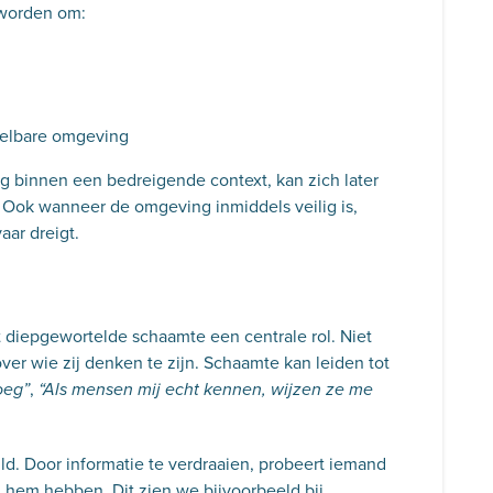
 worden om:
pelbare omgeving
ng binnen een bedreigende context, kan zich later
 Ook wanneer de omgeving inmiddels veilig is,
aar dreigt.
t diepgewortelde schaamte een centrale rol. Niet
ver wie zij denken te zijn. Schaamte kan leiden tot
,
oeg”
“Als mensen mij echt kennen, wijzen ze me
ld. Door informatie te verdraaien, probeert iemand
n hem hebben. Dit zien we bijvoorbeeld bij