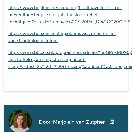
https://www.hopkinsmedicine.org/health/wellness-and-
prevention/sleepless-nights-try-stress-relief-
techniques#:~:text=Buenaver%2C%20Ph.-,D.%2C%20C.B.
https://www.hersenstichting.nl/nieuws/zin-en-onzin-
van-slaaphulpmiddelen/
https://www.bbc.co.uk/programmes/articles/1npGRnxMD90j
tips-to-help-you-stop-stressing-about-
sleep#:~:text=So%20if%20stressing%20about%20sleep,an
Door
: Marjolein van Zutphen