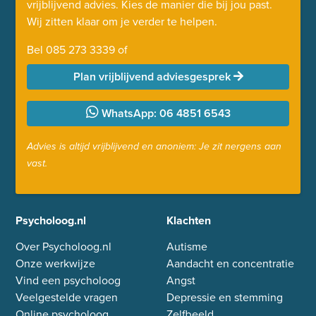
vrijblijvend advies. Kies de manier die bij jou past.
Wij zitten klaar om je verder te helpen.
Bel
085 273 3339
of
Plan vrijblijvend adviesgesprek
WhatsApp: 06 4851 6543
Advies is altijd vrijblijvend en anoniem: Je zit nergens aan
vast.
Psycholoog.nl
Klachten
Over Psycholoog.nl
Autisme
Onze werkwijze
Aandacht en concentratie
Vind een psycholoog
Angst
Veelgestelde vragen
Depressie en stemming
Online psycholoog
Zelfbeeld