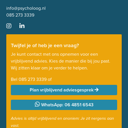
info@psycholoog.nl
085 273 3339
Twijfel je of heb je een vraag?
Je kunt contact met ons opnemen voor een
vrijblijvend advies. Kies de manier die bij jou past.
Wij zitten klaar om je verder te helpen.
Bel
085 273 3339
of
Plan vrijblijvend adviesgesprek
WhatsApp: 06 4851 6543
Advies is altijd vrijblijvend en anoniem: Je zit nergens aan
vast.