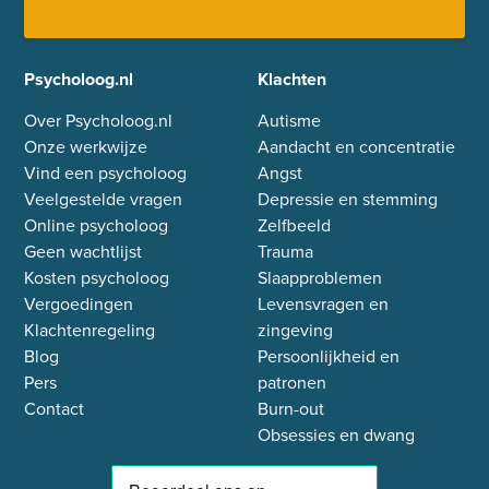
Psycholoog.nl
Klachten
Over Psycholoog.nl
Autisme
Onze werkwijze
Aandacht en concentratie
Vind een psycholoog
Angst
Veelgestelde vragen
Depressie en stemming
Online psycholoog
Zelfbeeld
Geen wachtlijst
Trauma
Kosten psycholoog
Slaapproblemen
Vergoedingen
Levensvragen en
Klachtenregeling
zingeving
Blog
Persoonlijkheid en
Pers
patronen
Contact
Burn-out
Obsessies en dwang