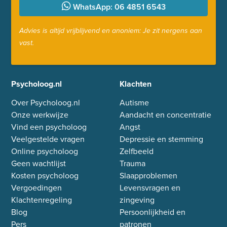
WhatsApp: 06 4851 6543
Advies is altijd vrijblijvend en anoniem: Je zit nergens aan
vast.
Psycholoog.nl
Klachten
Over Psycholoog.nl
Autisme
Onze werkwijze
Aandacht en concentratie
Vind een psycholoog
Angst
Veelgestelde vragen
Depressie en stemming
Online psycholoog
Zelfbeeld
Geen wachtlijst
Trauma
Kosten psycholoog
Slaapproblemen
Vergoedingen
Levensvragen en
Klachtenregeling
zingeving
Blog
Persoonlijkheid en
Pers
patronen