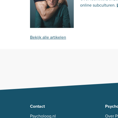
online subculturen.
Bekijk alle artikelen
Contact
Psycho
Psycholoog.nl
Over P