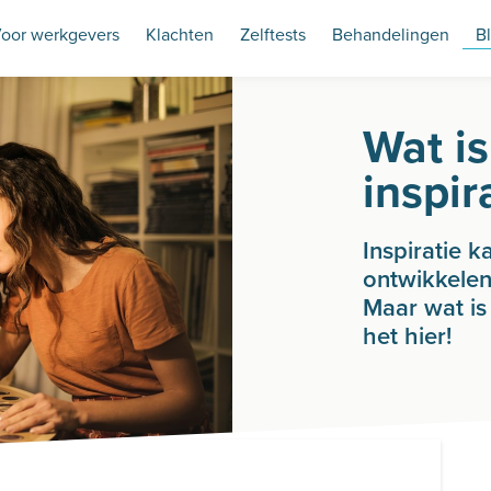
oor werkgevers
Klachten
Zelftests
Behandelingen
B
Wat is
inspir
Inspiratie 
ontwikkelen
Maar wat is
het hier!