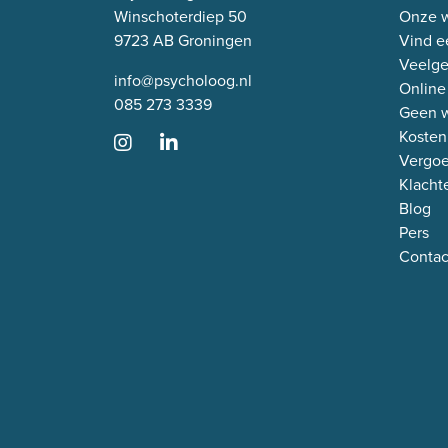
Winschoterdiep 50
Onze w
9723 AB Groningen
Vind e
Veelge
info@psycholoog.nl
Online
085 273 3339
Geen w
Kosten
Vergo
Klacht
Blog
Pers
Contac