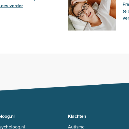
Pra
Lees verder
te 
ve
loog.nl
Klachten
sycholoog.nl
Autisme