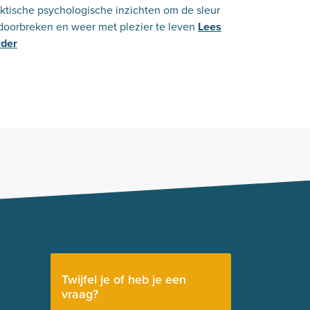
ktische psychologische inzichten om de sleur
doorbreken en weer met plezier te leven
Lees
rder
Twijfel je of heb je een
vraag?