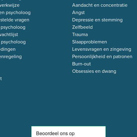
erkwijze
Aandacht en concentratie
en psycholoog
Angst
stelde vragen
Depressie en stemming
 psycholoog
Zelfbeeld
achtlijst
Trauma
 psycholoog
Slaapproblemen
edingen
Levensvragen en zingeving
enregeling
Persoonlijkheid en patronen
Burn-out
Obsessies en dwang
t