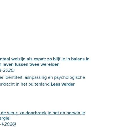
taal welzijn als expat: zo blijf je in balans in
n leven tussen twee werelden
4-2026)
r identiteit, aanpassing en psychologische
rkracht in het buitenland
Lees verder
 de sleur: zo doorbreek je het en herwin je
ergie!
-1-2026)