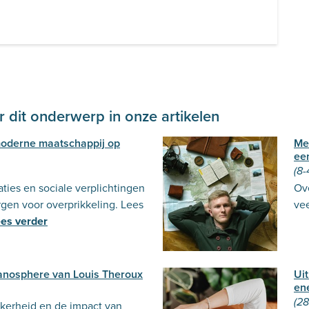
 dit onderwerp in onze artikelen
moderne maatschappij op
Men
ee
(8-
aties en sociale verplichtingen
Ove
gen voor overprikkeling. Lees
vee
es verder
 Manosphere van Louis Theroux
Uit
en
(28
ekerheid en de impact van