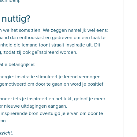
childerij.
 nuttig?
nen we het soms zien. We zeggen namelijk wel eens:
 iemand dan enthousiast en gedreven om een taak te
eid die iemand toont straalt inspiratie uit. Dit
, zodat zij ook geïnspireerd worden.
tie belangrijk is:
nergie: inspiratie stimuleert je lerend vermogen.
emotiveerd om door te gaan en word je positief
neer iets je inspireert en het lukt, geloof je meer
ler nieuwe uitdagingen aangaan.
en inspirerende bron overtuigd je ervan om door te
van.
rzicht
.