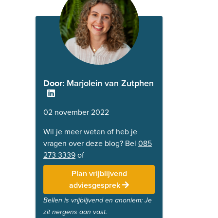
Door
: Marjolein van Zutphen
02 november 2022
Wil je meer weten of heb je
vragen over deze blog? Bel
085
273 3339
of
Plan vrijblijvend
adviesgesprek
Bellen is vrijblijvend en anoniem: Je
zit nergens aan vast.