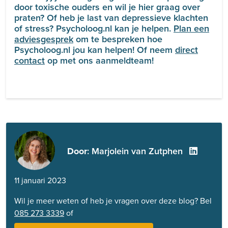
door toxische ouders en wil je hier graag over
praten? Of heb je last van depressieve klachten
of stress? Psycholoog.nl kan je helpen.
Plan een
adviesgesprek
om te bespreken hoe
Psycholoog.nl jou kan helpen!
Of neem
direct
contact
op met ons aanmeldteam!
Door
: Marjolein van Zutphen
11 januari 2023
Wil je meer weten of heb je vragen over deze blog? Bel
085 273 3339
of