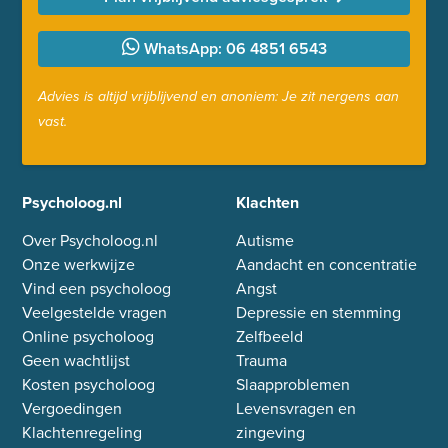
WhatsApp: 06 4851 6543
Advies is altijd vrijblijvend en anoniem: Je zit nergens aan
vast.
Psycholoog.nl
Klachten
Over Psycholoog.nl
Autisme
Onze werkwijze
Aandacht en concentratie
Vind een psycholoog
Angst
Veelgestelde vragen
Depressie en stemming
Online psycholoog
Zelfbeeld
Geen wachtlijst
Trauma
Kosten psycholoog
Slaapproblemen
Vergoedingen
Levensvragen en
Klachtenregeling
zingeving