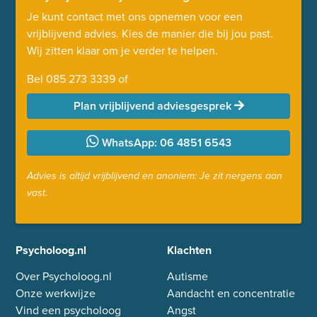
Je kunt contact met ons opnemen voor een
vrijblijvend advies. Kies de manier die bij jou past.
Wij zitten klaar om je verder te helpen.
Bel
085 273 3339
of
Plan vrijblijvend adviesgesprek
WhatsApp: 06 4851 6543
Advies is altijd vrijblijvend en anoniem: Je zit nergens aan
vast.
Psycholoog.nl
Klachten
Over Psycholoog.nl
Autisme
Onze werkwijze
Aandacht en concentratie
Vind een psycholoog
Angst