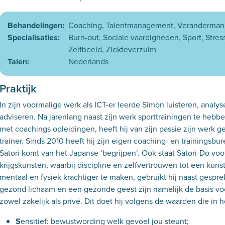
Behandelingen:
Coaching
Talentmanagement
Veranderma
Specialisaties:
Burn-out
Sociale vaardigheden
Sport
Stres
Zelfbeeld
Ziekteverzuim
Talen:
Nederlands
Praktijk
In zijn voormalige werk als ICT-er leerde Simon luisteren, analy
adviseren. Na jarenlang naast zijn werk sporttrainingen te heb
met coachings opleidingen, heeft hij van zijn passie zijn werk 
trainer. Sinds 2010 heeft hij zijn eigen coaching- en trainingsbur
Satori komt van het Japanse ‘begrijpen’. Ook staat Satori-Do v
krijgskunsten, waarbij discipline en zelfvertrouwen tot een ku
mentaal en fysiek krachtiger te maken, gebruikt hij naast gesp
gezond lichaam en een gezonde geest zijn namelijk de basis voo
zowel zakelijk als privé. Dit doet hij volgens de waarden die in h
S
ensitief: bewustwording welk gevoel jou steunt;