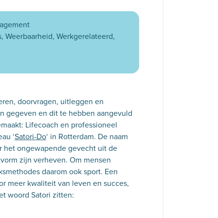
nagement
s
Weerbaarheid
Werkgerelateerd
seren, doorvragen, uitleggen en
ben gegeven en dit te hebben aangevuld
gemaakt: Lifecoach en professioneel
eau ‘
Satori-Do
‘ in Rotterdam. De naam
oor het ongewapende gevecht uit de
nstvorm zijn verheven. Om mensen
reksmethodes daarom ook sport. Een
r meer kwaliteit van leven en succes,
et woord Satori zitten: