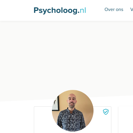
Over ons
V