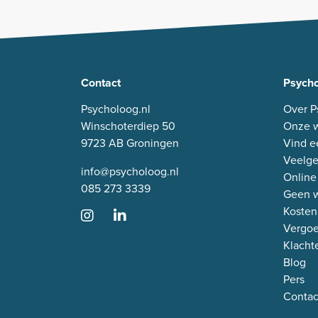
Contact
Psycho
Psycholoog.nl
Over P
Winschoterdiep 50
Onze w
9723 AB Groningen
Vind e
Veelge
info@psycholoog.nl
Online
085 273 3339
Geen w
Kosten
Vergo
Klacht
Blog
Pers
Contac