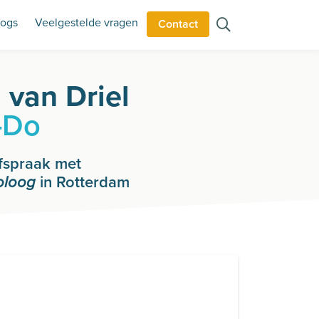
logs
Veelgestelde vragen
Contact
 van Driel
-Do
fspraak met
in Rotterdam
oloog