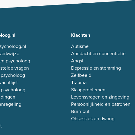
loog.nl
Klachten
sycholoog.nl
Autisme
erkwijze
Aandacht en concentratie
en psycholoog
Angst
stelde vragen
Depressie en stemming
 psycholoog
Zelfbeeld
achtlijst
Trauma
 psycholoog
Slaapproblemen
edingen
Levensvragen en zingeving
enregeling
Persoonlijkheid en patronen
Burn-out
Obsessies en dwang
t