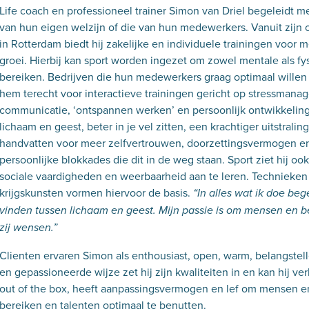
Life coach en professioneel trainer Simon van Driel begeleidt m
van hun eigen welzijn of die van hun medewerkers. Vanuit zijn c
in Rotterdam biedt hij zakelijke en individuele trainingen voor m
groei. Hierbij kan sport worden ingezet om zowel mentale als fy
bereiken. Bedrijven die hun medewerkers graag optimaal willen
hem terecht voor interactieve trainingen gericht op stressma
communicatie, ‘ontspannen werken’ en persoonlijk ontwikkeling.
lichaam en geest, beter in je vel zitten, een krachtiger uitstrali
handvatten voor meer zelfvertrouwen, doorzettingsvermogen en
persoonlijke blokkades die dit in de weg staan. Sport ziet hij 
sociale vaardigheden en weerbaarheid aan te leren. Technieken 
krijgskunsten vormen hiervoor de basis.
“In alles wat ik doe beg
vinden tussen lichaam en geest. Mijn passie is om mensen en bed
zij wensen.”
Clienten ervaren Simon als enthousiast, open, warm, belangste
en gepassioneerde wijze zet hij zijn kwaliteiten in en kan hij ve
out of the box, heeft aanpassingsvermogen en lef om mensen en
bereiken en talenten optimaal te benutten.