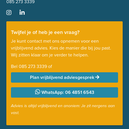
085 273 3339
Twijfel je of heb je een vraag?
Je kunt contact met ons opnemen voor een
vrijblijvend advies. Kies de manier die bij jou past.
Wij zitten klaar om je verder te helpen.
Bel
085 273 3339
of
Plan vrijblijvend adviesgesprek
WhatsApp: 06 4851 6543
Advies is altijd vrijblijvend en anoniem: Je zit nergens aan
vast.