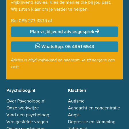
vrijblijvend advies. Kies de manier die bij jou past.
Wij zitten klaar om je verder te helpen.
Bel
085 273 3339
of
Plan vrijblijvend adviesgesprek
WhatsApp: 06 4851 6543
Advies is altijd vrijblijvend en anoniem: Je zit nergens aan
vast.
Psycholoog.nl
Klachten
Over Psycholoog.nl
Autisme
Onze werkwijze
Aandacht en concentratie
Vind een psycholoog
Angst
Veelgestelde vragen
Depressie en stemming
Online psycholoog
Zelfbeeld