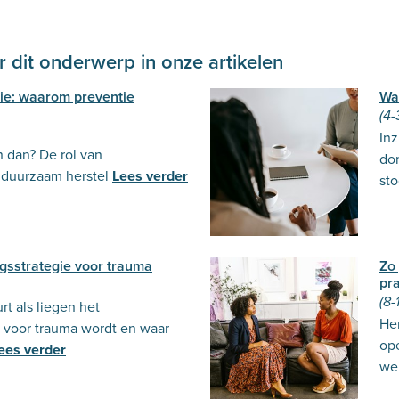
 dit onderwerp in onze artikelen
sie: waarom preventie
Wa
(4-
Inz
n dan? De rol van
dom
 duurzaam herstel
Lees verder
sto
ngsstrategie voor trauma
Zo 
pr
(8-
t als liegen het
Her
voor trauma wordt en waar
op
ees verder
wel