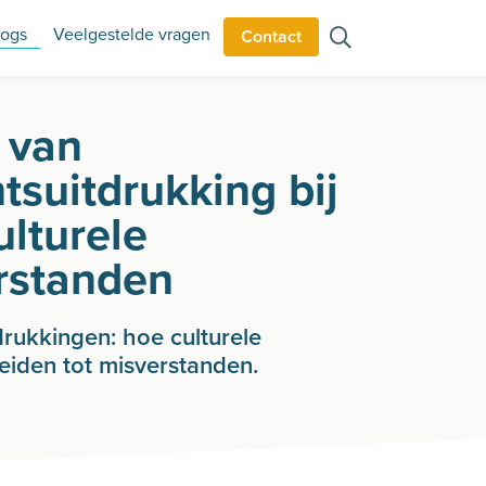
logs
Veelgestelde vragen
Contact
 van
tsuitdrukking bij
ulturele
rstanden
drukkingen: hoe culturele
leiden tot misverstanden.