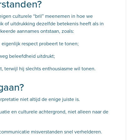
rstanden?
igen culturele “bril” meenemen in hoe we
 of uitdrukking dezelfde betekenis heeft als in
rkeerde aannames ontstaan, zoals:
j eigenlijk respect probeert te tonen;
elweg beleefdheid uitdrukt;
t, terwijl hij slechts enthousiasme wil tonen.
gaan?
retatie niet altijd de enige juiste is.
uatie en culturele achtergrond, niet alleen naar de
 communicatie misverstanden snel verhelderen.