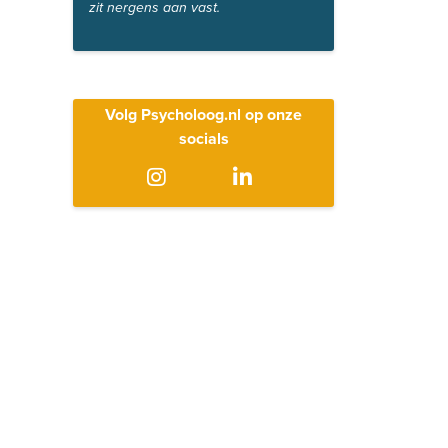
zit nergens aan vast.
Volg Psycholoog.nl op onze
socials