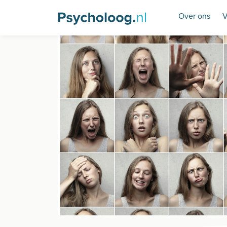
Over ons
V