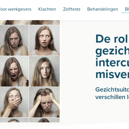
oor werkgevers
Klachten
Zelftests
Behandelingen
B
De rol
gezich
interc
misve
Gezichtsuit
verschillen 