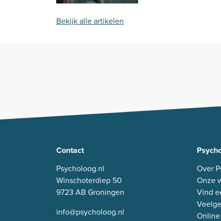
Bekijk alle artikelen
Contact
Psycho
Psycholoog.nl
Over P
Winschoterdiep 50
Onze w
9723 AB Groningen
Vind e
Veelge
info@psycholoog.nl
Online