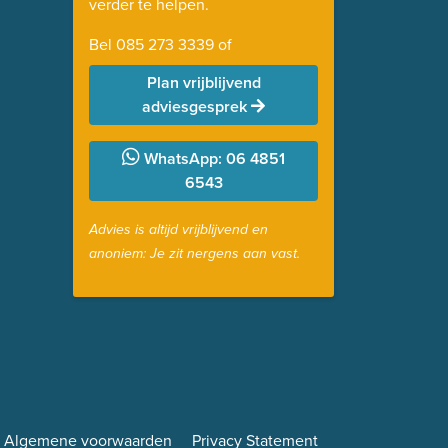
verder te helpen.
Bel
085 273 3339
of
Plan vrijblijvend
adviesgesprek
WhatsApp: 06 4851
6543
Advies is altijd vrijblijvend en
anoniem: Je zit nergens aan vast.
Algemene voorwaarden
Privacy Statement