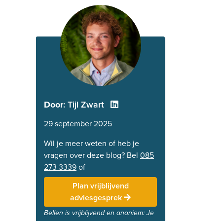
Door
: Tijl Zwart
29 september 2025
Wil je meer weten of heb je
vragen over deze blog? Bel
085
273 3339
of
Plan vrijblijvend
adviesgesprek
Bellen is vrijblijvend en anoniem: Je