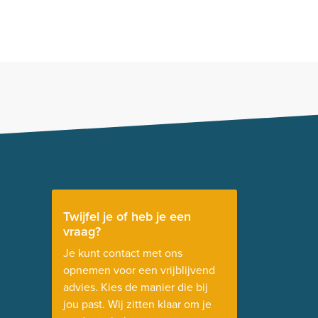
Twijfel je of heb je een
vraag?
Je kunt contact met ons
opnemen voor een vrijblijvend
advies. Kies de manier die bij
jou past. Wij zitten klaar om je