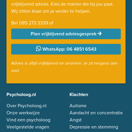
vrijblijvend advies. Kies de manier die bij jou past.
Wij zitten klaar om je verder te helpen.
Bel
085 273 3339
of
Plan vrijblijvend adviesgesprek
WhatsApp: 06 4851 6543
Advies is altijd vrijblijvend en anoniem: Je zit nergens aan
vast.
Psycholoog.nl
Klachten
Over Psycholoog.nl
Autisme
Onze werkwijze
Aandacht en concentratie
Vind een psycholoog
Angst
Veelgestelde vragen
Depressie en stemming