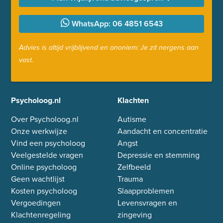
WhatsApp: 06 4851 6543
Advies is altijd vrijblijvend en anoniem: Je zit nergens aan
vast.
Psycholoog.nl
Klachten
Over Psycholoog.nl
Autisme
Onze werkwijze
Aandacht en concentratie
Vind een psycholoog
Angst
Veelgestelde vragen
Depressie en stemming
Online psycholoog
Zelfbeeld
Geen wachtlijst
Trauma
Kosten psycholoog
Slaapproblemen
Vergoedingen
Levensvragen en
Klachtenregeling
zingeving