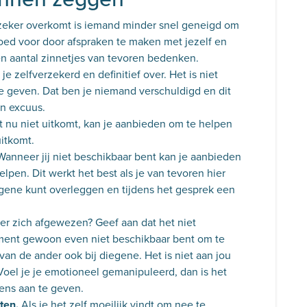
eker overkomt is iemand minder snel geneigd om
oed voor door afspraken te maken met jezelf en
en aantal zinnetjes van tevoren bedenken.
e zelfverzekerd en definitief over. Het is niet
e geven. Dat ben je niemand verschuldigd en dit
en excuus.
nu niet uitkomt, kan je aanbieden om te helpen
uitkomt.
anneer jij niet beschikbaar bent kan je aanbieden
lpen. Dit werkt het best als je van tevoren hier
iegene kunt overleggen en tijdens het gesprek een
er zich afgewezen? Geef aan dat het niet
moment gewoon even niet beschikbaar bent om te
an de ander ook bij diegene. Het is niet aan jou
Voel je je emotioneel gemanipuleerd, dan is het
ens aan te geven.
ten.
Als je het zelf moeilijk vindt om nee te