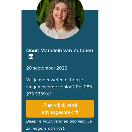
Door
: Marjolein van Zutphen
20 september 2022
Wil je meer weten of heb je
vragen over deze blog? Bel
085
273 3339
of
Plan vrijblijvend
adviesgesprek
Bellen is vrijblijvend en anoniem: Je
zit nergens aan vast.