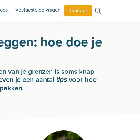
logs
Veelgestelde vragen
Contact
eggen: hoe doe je
n van je grenzen is soms knap
geven je een aantal
voor hoe
tips
npakken.