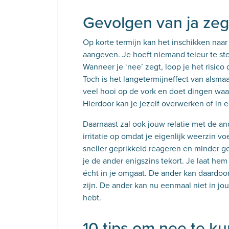
Gevolgen van ja ze
Op korte termijn kan het inschikken naar 
aangeven. Je hoeft niemand teleur te stel
Wanneer je ‘nee’ zegt, loop je het risico 
Toch is het langetermijneffect van alsmaa
veel hooi op de vork en doet dingen waar j
Hierdoor kan je jezelf overwerken of in
Daarnaast zal ook jouw relatie met de an
irritatie op omdat je eigenlijk weerzin voe
sneller geprikkeld reageren en minder g
je de ander enigszins tekort. Je laat hem 
écht in je omgaat. De ander kan daardoor
zijn. De ander kan nu eenmaal niet in jo
hebt.
10 tips om nee te 