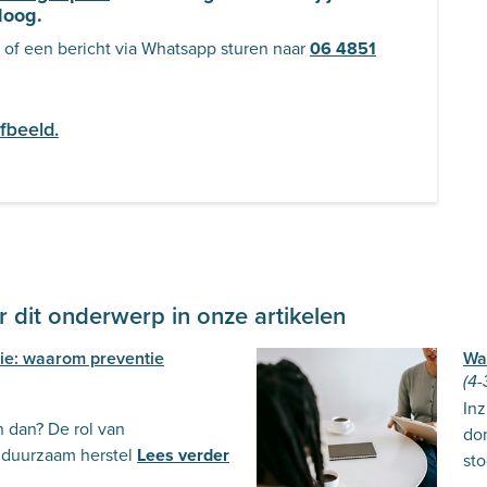
loog.
, of een bericht via Whatsapp sturen naar
06 4851
fbeeld.
 dit onderwerp in onze artikelen
sie: waarom preventie
Wa
(4-
Inz
n dan? De rol van
dom
 duurzaam herstel
Lees verder
sto