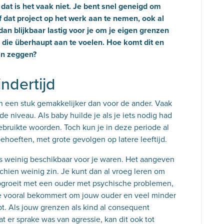
dat is het vaak niet. Je bent snel geneigd om
f dat project op het werk aan te nemen, ook al
s dan blijkbaar lastig voor je om je eigen grenzen
 die überhaupt aan te voelen. Hoe komt dit en
kan zeggen?
indertijd
 een stuk gemakkelijker dan voor de ander. Vaak
e niveau. Als baby huilde je als je iets nodig had
gebruikte woorden. Toch kun je in deze periode al
hoeften, met grote gevolgen op latere leeftijd.
rs weinig beschikbaar voor je waren. Het aangeven
schien weinig zin. Je kunt dan al vroeg leren om
opgroeit met een ouder met psychische problemen,
 je vooral bekommert om jouw ouder en veel minder
bt. Als jouw grenzen als kind al consequent
 er sprake was van agressie, kan dit ook tot