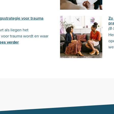
ngsstrategie voor trauma
Zo 
pr
(8-
t als liegen het
Her
voor trauma wordt en waar
op
ees verder
wel