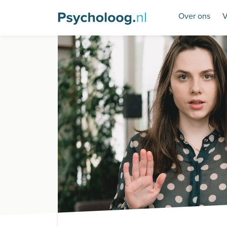
Over ons
V