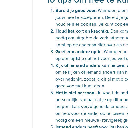
Bereid je goed voor.
Wanneer je onz
jouw nee te accepteren. Bereid je g
houd je hier ook aan. Je kunt ook e
Houd het kort en krachtig.
Dan kom j
nodig om uitgebreide verklaringen t
komt op de ander sneller over als e
Geef een andere optie.
Wanneer het 
op een tijdstip dat het voor jou wel 
Kijk of iemand anders kan helpen.
W
om te kijken of iemand anders kan he
over nadenkt, zodat je dit al met d
goed voorstel kunt doen.
Het is niet persoonlijk.
Voelt de and
persoonlijk is, maar dat je op dit 
helpen.
Laat vervolgens de emoties v
om iets voor de ander op te lossen. 
nodig om een nieuwe (stevigere!) gr
Iemand anders heeft voor jou beslo