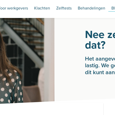
oor werkgevers
Klachten
Zelftests
Behandelingen
B
Nee z
dat?
Het aangeve
lastig. We 
dit kunt aa