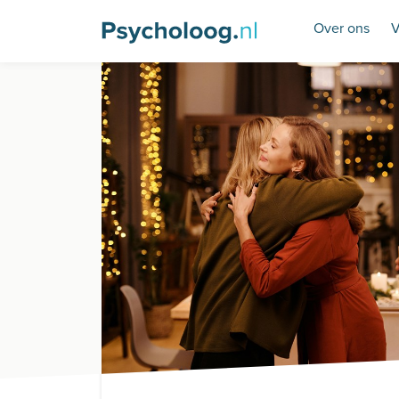
Over ons
V