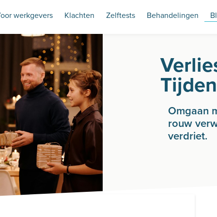
oor werkgevers
Klachten
Zelftests
Behandelingen
B
Verli
Tijde
Omgaan me
rouw verw
verdriet.