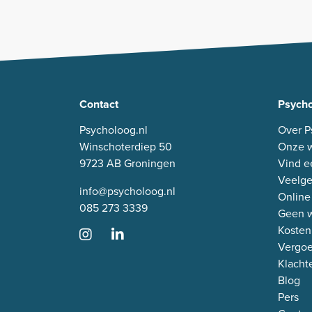
Contact
Psycho
Psycholoog.nl
Over P
Winschoterdiep 50
Onze w
9723 AB Groningen
Vind e
Veelge
info@psycholoog.nl
Online
085 273 3339
Geen w
Kosten
Vergo
Klacht
Blog
Pers