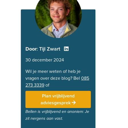
Door
: Tijl Zwart
30 december 2024
Wil je meer weten of heb je
vragen over deze blog? Bel
085
273 3339
of
Plan vrijblijvend
adviesgesprek
Bellen is vrijblijvend en anoniem: Je
zit nergens aan vast.