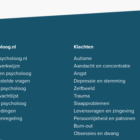
loog.nl
Klachten
sycholoog.nl
Autisme
erkwijze
Aandacht en concentratie
en psycholoog
Angst
stelde vragen
Depressie en stemming
 psycholoog
Zelfbeeld
achtlijst
Trauma
 psycholoog
Slaapproblemen
edingen
Levensvragen en zingeving
enregeling
Persoonlijkheid en patronen
Burn-out
Obsessies en dwang