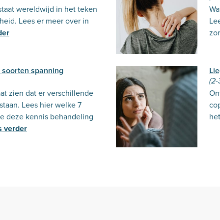
taat wereldwijd in het teken
Wat
eid. Lees er meer over in
Le
der
zo
7 soorten spanning
Lie
(2-
t zien dat er verschillende
Ont
staan. Lees hier welke 7
co
hoe deze kennis behandeling
he
s verder