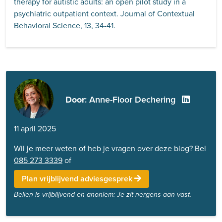
therapy for autistic adults: an open pilot study in a
psychiatric outpatient context. Journal of Contextual
Behavioral Science, 13, 34-41.
Door
: Anne-Floor Dechering
11 april 2025
Wil je meer weten of heb je vragen over deze blog? Bel
085 273 3339
of
Plan vrijblijvend adviesgesprek
Bellen is vrijblijvend en anoniem: Je zit nergens aan vast.