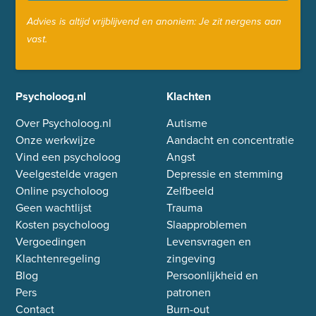
Advies is altijd vrijblijvend en anoniem: Je zit nergens aan
vast.
Psycholoog.nl
Klachten
Over Psycholoog.nl
Autisme
Onze werkwijze
Aandacht en concentratie
Vind een psycholoog
Angst
Veelgestelde vragen
Depressie en stemming
Online psycholoog
Zelfbeeld
Geen wachtlijst
Trauma
Kosten psycholoog
Slaapproblemen
Vergoedingen
Levensvragen en
Klachtenregeling
zingeving
Blog
Persoonlijkheid en
Pers
patronen
Contact
Burn-out