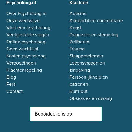
Psycholoog.nl
Klachten
Over Psycholoog.nl
Autisme
Onze werkwijze
Aandacht en concentratie
Vind een psycholoog
Angst
Veelgestelde vragen
Depressie en stemming
Online psycholoog
Zelfbeeld
Geen wachtlijst
Trauma
Kosten psycholoog
Slaapproblemen
Vergoedingen
Levensvragen en
Klachtenregeling
zingeving
Blog
Persoonlijkheid en
Pers
patronen
Contact
Burn-out
Obsessies en dwang