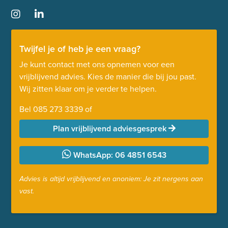
Twijfel je of heb je een vraag?
Je kunt contact met ons opnemen voor een
vrijblijvend advies. Kies de manier die bij jou past.
Wij zitten klaar om je verder te helpen.
Bel
085 273 3339
of
Plan vrijblijvend adviesgesprek
WhatsApp: 06 4851 6543
Advies is altijd vrijblijvend en anoniem: Je zit nergens aan
vast.