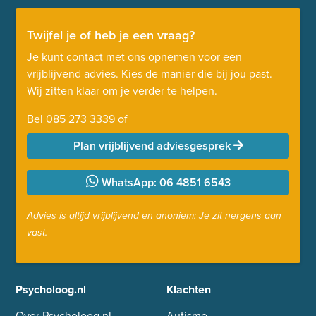
Twijfel je of heb je een vraag?
Je kunt contact met ons opnemen voor een
vrijblijvend advies. Kies de manier die bij jou past.
Wij zitten klaar om je verder te helpen.
Bel
085 273 3339
of
Plan vrijblijvend adviesgesprek
WhatsApp: 06 4851 6543
Advies is altijd vrijblijvend en anoniem: Je zit nergens aan
vast.
Psycholoog.nl
Klachten
Over Psycholoog.nl
Autisme