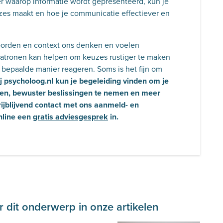
r waarop informatie wordt gepresenteerd, kun je
zes maakt en hoe je communicatie effectiever en
 woorden en context ons denken en voelen
atronen kan helpen om keuzes rustiger te maken
bepaalde manier reageren. Soms is het fijn om
j psycholoog.nl kun je begeleiding vinden om je
ien, bewuster beslissingen te nemen en meer
ijblijvend contact met ons aanmeld- en
nline een
gratis adviesgesprek
in.
 dit onderwerp in onze artikelen