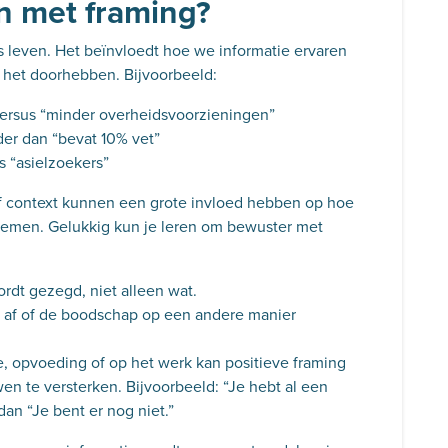
 met framing?
s leven. Het beïnvloedt hoe we informatie ervaren
 het doorhebben. Bijvoorbeeld:
 versus “minder overheidsvoorzieningen”
der dan “bevat 10% vet”
s “asielzoekers”
of context kunnen een grote invloed hebben op hoe
 nemen. Gelukkig kun je leren om bewuster met
ordt gezegd, niet alleen wat.
lf af of de boodschap op een andere manier
ie, opvoeding of op het werk kan positieve framing
en te versterken. Bijvoorbeeld: “Je hebt al een
dan “Je bent er nog niet.”