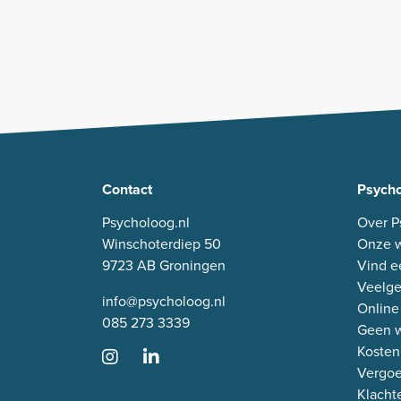
Contact
Psycho
Psycholoog.nl
Over P
Winschoterdiep 50
Onze w
9723 AB Groningen
Vind e
Veelge
info@psycholoog.nl
Online
085 273 3339
Geen w
Kosten
Vergo
Klacht