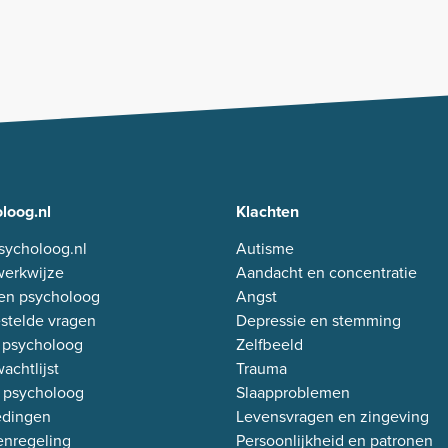
loog.nl
Klachten
sycholoog.nl
Autisme
erkwijze
Aandacht en concentratie
en psycholoog
Angst
stelde vragen
Depressie en stemming
 psycholoog
Zelfbeeld
achtlijst
Trauma
 psycholoog
Slaapproblemen
edingen
Levensvragen en zingeving
enregeling
Persoonlijkheid en patronen