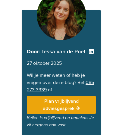
Door
: Tessa van de Poel
27 oktober 2025
Wil je meer weten of heb je
vragen over deze blog? Bel
085
273 3339
of
Plan vrijblijvend
adviesgesprek
Bellen is vrijblijvend en anoniem: Je
zit nergens aan vast.