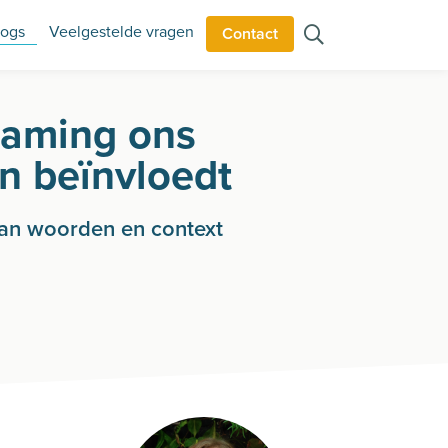
logs
Veelgestelde vragen
Contact
raming ons
n beïnvloedt
an woorden en context