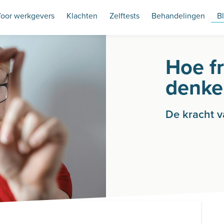
oor werkgevers
Klachten
Zelftests
Behandelingen
B
Hoe f
denke
De kracht v