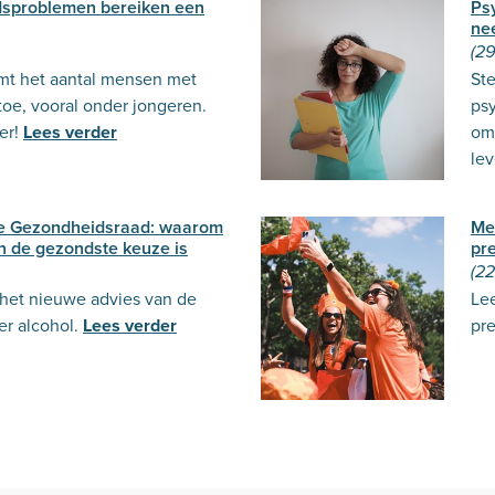
dsproblemen bereiken een
Ps
ne
(2
emt het aantal mensen met
St
oe, vooral onder jongeren.
psy
er!
Lees verder
om 
le
de Gezondheidsraad: waarom
Me
n de gezondste keuze is
pre
(2
 het nieuwe advies van de
Le
r alcohol.
Lees verder
pr