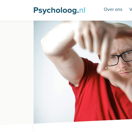
Over ons
V