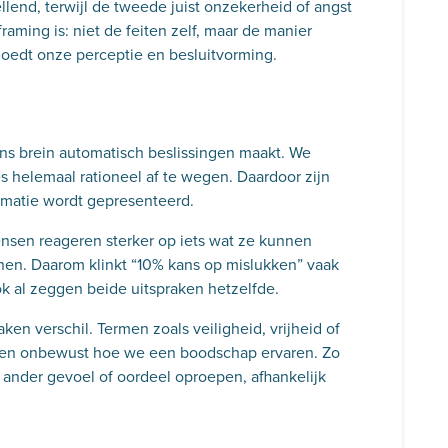
llend, terwijl de tweede juist onzekerheid of angst
raming is: niet de feiten zelf, maar de manier
oedt onze perceptie en besluitvorming.
ns brein automatisch beslissingen maakt. We
es helemaal rationeel af te wegen. Daardoor zijn
rmatie wordt gepresenteerd.
ensen reageren sterker op iets wat ze kunnen
nen. Daarom klinkt “10% kans op mislukken” vaak
ok al zeggen beide uitspraken hetzelfde.
n verschil. Termen zoals veiligheid, vrijheid of
eden onbewust hoe we een boodschap ervaren. Zo
 ander gevoel of oordeel oproepen, afhankelijk